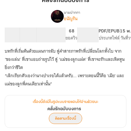
คลั่งรักฉบับบงการ
บงการ
นามปากกา
อนัญริน
เรื่อง
คลั่ง
รัก
29 ตอน
28.35K
60
68
PG ทั่วไป
PDF/EPUB
15 พ.
ฉบับ
สารบัญ
จำนวนคำ
จำนวนหน้า (A5)
ยอดวิว
ระดับเนื้อหา
ประเภทไฟล์
วันที่
บงการ
บทรักที่เริ่มต้นด้วยแผนการลับ สู่คำสารภาพรักที่เปลี่ยนโลกทั้งใบ จาก
‘ของเล่น’ ที่เขาแอบถ่ายรูปไว้ สู่ ‘แม่ของลูกแฝด’ ที่เขาจะรักและเทิดทูน
ยิ่งกว่าชีวิต
“เลิกเรียกตัวเองว่านางบำเรอได้แล้วครับ... เพราะตอนนี้วีคือ 'เมีย' และ
แม่ของลูกพี่คนเดียวเท่านั้น”
เรื่องนี้ยังมีในรูปแบบรายตอนให้อ่านด้วยนะ
คลั่งรักฉบับบงการ
ติดตามเรื่องนี้