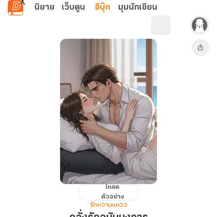
ข้ามไปยังเนื้อหาหลัก
นิยาย
เว็บตูน
อีบุ๊ก
มุมนักเขียน
โหลด
คลั่ง
ตัวอย่าง
รัก
รักหวานแหวว
ฉบับ