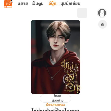
ข้ามไปยังเนื้อหาหลัก
นิยาย
เว็บตูน
อีบุ๊ก
มุมนักเขียน
โหลด
โซ่
ตัวอย่าง
ล่าม
รักหวานแหวว
รัก