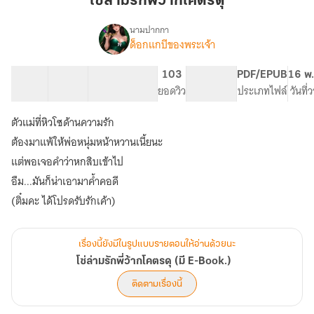
โซ่ล่ามรักพี่ว้ากโคตรดุ
พี่
ว้า
นามปากกา
ด็อกแกบีของพระเจ้า
เรื่อง
ก
โซ่
โคตร
ล่าม
30 ตอน
42.91K
248
103
PG ทั่วไป
PDF/EPUB
16 พ.
ดุ
รัก
สารบัญ
จำนวนคำ
จำนวนหน้า (A5)
ยอดวิว
ระดับเนื้อหา
ประเภทไฟล์
วันที่
พี่
ว้า
ตัวแม่ที่หิวโซด้านความรัก
ก
โคตร
ต้องมาแพ้ให้พ่อหนุ่มหน้าหวานเนี้ยนะ
ดุ
แต่พอเจอคำว่าหกสิบเข้าไป
(มี
อืม...มันก็น่าเอามาค้ำคอดี
E-
Book.)
เรื่องนี้ยังมีในรูปแบบรายตอนให้อ่านด้วยนะ
โซ่ล่ามรักพี่ว้ากโคตรดุ (มี E-Book.)
ติดตามเรื่องนี้