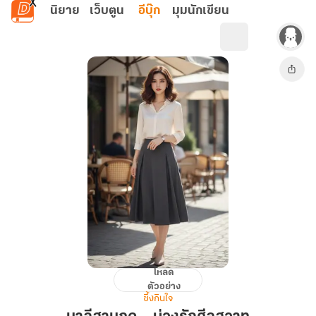
ข้ามไปยังเนื้อหาหลัก
นิยาย
เว็บตูน
อีบุ๊ก
มุมนักเขียน
โหลด
มาลี
ตัวอย่าง
สาม
ซึ้งกินใจ
ฤดู...