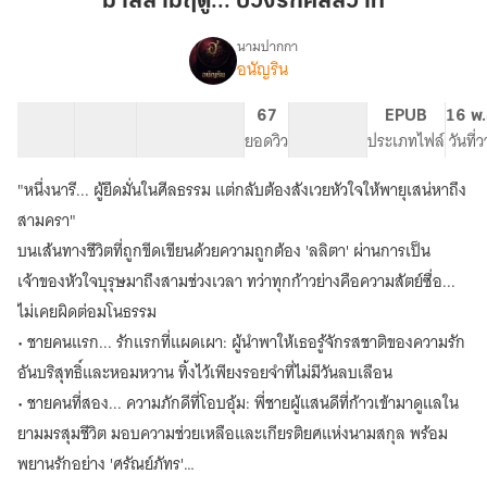
มาลีสามฤดู... บ่วงรักศีลสวาท
บ่วง
รัก
นามปากกา
อนัญริน
เรื่อง
ศีล
มาลี
สวาท
สาม
56 ตอน
58.85K
113
67
PG ทั่วไป
EPUB
16 พ.
ฤดู...
สารบัญ
จำนวนคำ
จำนวนหน้า (A5)
ยอดวิว
ระดับเนื้อหา
ประเภทไฟล์
วันที่
บ่วง
รัก
"หนึ่งนารี... ผู้ยึดมั่นในศีลธรรม แต่กลับต้องสังเวยหัวใจให้พายุเสน่หาถึง
ศีล
สวาท
สามครา"
บนเส้นทางชีวิตที่ถูกขีดเขียนด้วยความถูกต้อง 'ลลิตา' ผ่านการเป็น
เจ้าของหัวใจบุรุษมาถึงสามช่วงเวลา ทว่าทุกก้าวย่างคือความสัตย์ซื่อ...
ไม่เคยผิดต่อมโนธรรม
• ชายคนแรก... รักแรกที่แผดเผา: ผู้นำพาให้เธอรู้จักรสชาติของความรัก
อันบริสุทธิ์และหอมหวาน ทิ้งไว้เพียงรอยจำที่ไม่มีวันลบเลือน
• ชายคนที่สอง... ความภักดีที่โอบอุ้ม: พี่ชายผู้แสนดีที่ก้าวเข้ามาดูแลใน
ยามมรสุมชีวิต มอบความช่วยเหลือและเกียรติยศแห่งนามสกุล พร้อม
พยานรักอย่าง 'ศรัณย์ภัทร'