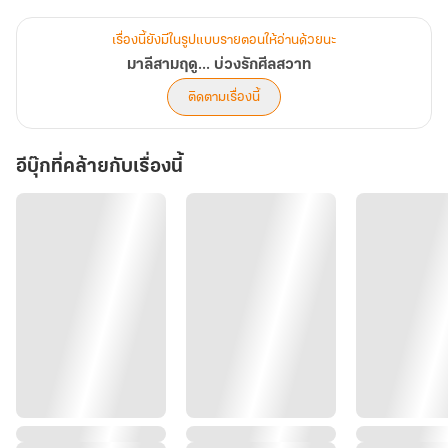
• ชายคนที่สาม... องครักษ์ที่เฝ้ารอ: 'วรินทร์' คุณหมอหนุ่มรุ่นน้องที่
เก็บงำความปรารถนาไว้ใต้เสื้อกาวน์ขาวสะอาดนานนับสิบปี... รอคอยวัน
เรื่องนี้ยังมีในรูปแบบรายตอนให้อ่านด้วยนะ
ที่ 'ม่ายสาวเนื้อหอม' จะกลับมาเป็นอิสระอีกครั้ง!
มาลีสามฤดู... บ่วงรักศีลสวาท
ติดตามเรื่องนี้
อีบุ๊กที่คล้ายกับเรื่องนี้