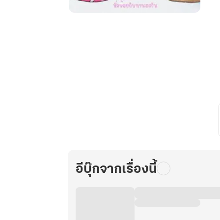
รัก
ลับๆ
ฉบับ
นาย
เย็น
ชา2
อีบุ๊กจากเรื่องนี้