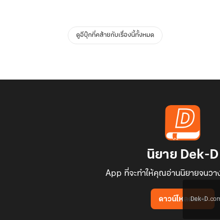
ดูอีบุ๊กที่คล้ายกับเรื่องนี้ทั้งหมด
นิยาย Dek-D
App ที่จะทำให้คุณอ่านนิยายจนวาง
Dek-D.com ใช
ดาวน์โหลดแอป