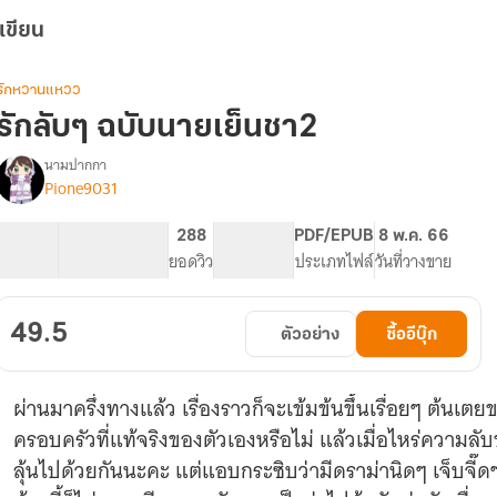
เขียน
รักหวานแหวว
รักลับๆ ฉบับนายเย็นชา2
นามปากกา
Pione9031
รื่อง
รัก
ลับๆ
48.24K
222
288
PG ทั่วไป
PDF/EPUB
8 พ.ค. 66
ฉบับ
จำนวนคำ
จำนวนหน้า (A5)
ยอดวิว
ระดับเนื้อหา
ประเภทไฟล์
วันที่วางขาย
นาย
เย็น
ชา
49.5
ตัวอย่าง
ซื้ออีบุ๊ก
ผ่านมาครึ่งทางแล้ว เรื่องราวก็จะเข้มข้นขึ้นเรื่อยๆ ต้
ครอบครัวที่แท้จริงของตัวเองหรือไม่ แล้วเมื่อไหร่ความล
ลุ้นไปด้วยกันนะคะ แต่แอบกระซิบว่ามีดราม่านิดๆ เจ็บจี๊