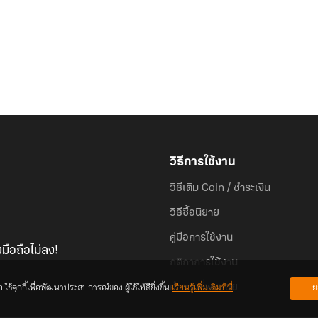
วิธีการใช้งาน
วิธีเติม Coin / ชำระเงิน
วิธีซื้อนิยาย
คู่มือการใช้งาน
มือถือไม่ลง!
กติกาการใช้งาน
้คุกกี้เพื่อพัฒนาประสบการณ์ของ ผู้ใช้ให้ดียิ่งขึ้น
เรียนรู้เพิ่มเติมที่นี่
ย
คำถามที่พบบ่อย