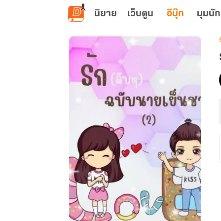
ข้ามไปยังเนื้อหาหลัก
นิยาย
เว็บตูน
อีบุ๊ก
มุมนัก
เ