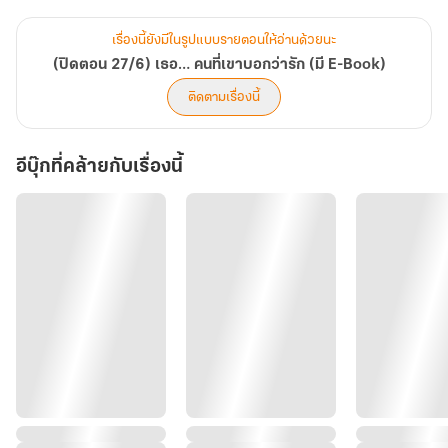
หากถามถึงเหตุผลน่ะเหรอ… มีแน่!
เรื่องนี้ยังมีในรูปแบบรายตอนให้อ่านด้วยนะ
(ปิดตอน 27/6) เธอ… คนที่เขาบอกว่ารัก (มี E-Book)
ทั้งๆ ที่เธอเพิ่งช่วยชีวิต ‘เด็กชายตุลธร’ หลานชายของเขาจากการตกน้ำ
ติดตามเรื่องนี้
แต่กลับถูกกล่าวหาว่าเป็นมิจฉาชีพซะงั้น!?
อีบุ๊กที่คล้ายกับเรื่องนี้
นี่มันเรียกว่าทำคุณบูชาโทษโดยแท้!
แต่เพราะความน่ารักของร่างป้อมที่มักเรียกเธอว่า ‘พี่ฉาวคนสวย’ ทุกครั้ง
ที่พบหน้าจึงทำให้ความคิดที่ว่าจะถอยห่างเป็นอันต้องพับเก็บลงไป ถึงมัน