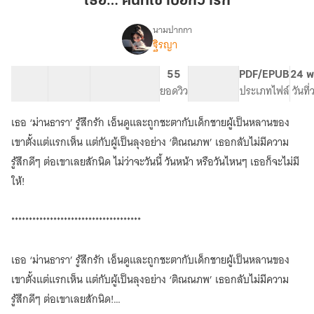
เธอ… คนที่เขาบอกว่ารัก
เขา
บอก
นามปากกา
ฐิรญา
(ปิด
ว่า
เรื่อง
ตอน
รัก
27/6)
30 ตอน
121.72K
594
55
PG ทั่วไป
PDF/EPUB
24 พ
เธอ…
สารบัญ
จำนวนคำ
จำนวนหน้า (A5)
ยอดวิว
ระดับเนื้อหา
ประเภทไฟล์
วันที
คน
ที่
เธอ ‘ม่านธารา’ รู้สึกรัก เอ็นดูและถูกชะตากับเด็กชายผู้เป็นหลานของ
เขา
เขาตั้งแต่แรกเห็น แต่กับผู้เป็นลุงอย่าง ‘ติณณภพ’ เธอกลับไม่มีความ
บอก
ว่า
รู้สึกดีๆ ต่อเขาเลยสักนิด ไม่ว่าจะวันนี้ วันหน้า หรือวันไหนๆ เธอก็จะไม่มี
รัก
ให้!
(มี
E-
Book)
*************************************
เธอ ‘ม่านธารา’ รู้สึกรัก เอ็นดูและถูกชะตากับเด็กชายผู้เป็นหลานของ
เขาตั้งแต่แรกเห็น แต่กับผู้เป็นลุงอย่าง ‘ติณณภพ’ เธอกลับไม่มีความ
รู้สึกดีๆ ต่อเขาเลยสักนิด!