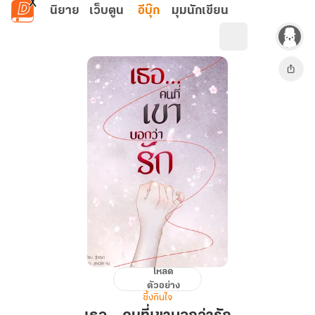
ข้ามไปยังเนื้อหาหลัก
นิยาย
เว็บตูน
อีบุ๊ก
มุมนักเขียน
โหลด
เธอ…
ตัวอย่าง
คน
ซึ้งกินใจ
ที่