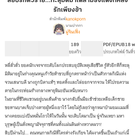
สยบรักตัวร้าย...ทะลุมิติมาได้สามีธงแดงที่คลั่ง
ร้าย...ทะลุ
รักเพียงข้า
มิติ
kanokporn
สำนักพิมพ์
มา
นามปากกา
ได้
เรื่อง
มู่จินเฟิ่ง
สยบ
สามี
รัก
ธง
ตัว
41 ตอน
120.98K
668
189
PG ทั่วไป
PDF/EPUB
18 พ
แดง
ร้าย...ทะลุ
สารบัญ
จำนวนคำ
จำนวนหน้า (A5)
ยอดวิว
ระดับเนื้อหา
ประเภทไฟล์
วันที
ที่
มิติ
คลั่ง
มา
หลี่ลั่วลั่ว ยอดนักเจรจาระดับโลกประสบอุบัติเหตุเสียชีวิต รู้ตัวอีกทีก็ทะลุ
ได้
รัก
มิติมาอยู่ในร่างคุณหนูเก้าวัยห้าขวบที่ถูกตราหน้าว่าเป็นตัวกาลกิณีแห่ง
สามี
เพียง
ธง
จวนเสนาบดี นางถูกบิดาแท้ๆ ทอดทิ้งและไล่ออกจากจวน ให้ไปรอความ
ข้า
แดง
ตายในกระท่อมร้างกลางพายุหิมะอันเหน็บหนาว
ที่
ในยามที่ชีวิตแขวนอยู่บนเส้นด้าย นางกลับยื่นมือเข้าช่วยเหลือเด็กชาย
คลั่ง
รัก
ขอทานบาดเจ็บปางตายผู้หนึ่งเอาไว้ โดยไม่รู้เลยว่าลูกหมาป่ามอมแมมที่
เพียง
นางคอยแบ่งปันหมั่นโถวให้ในวันนั้น จะเติบโตมาเป็น ฉู่จวินเหยา มหา
ข้า
บุรุษผู้เป็นดั่งพญามัจจุราชที่คนทั้งแผ่นดินต่างหวาดผวา!
สิบปีผ่านไป... คุณหนูกาลกิณีที่ใครต่างรังเกียจ ได้ผงาดขึ้นเป็นเถ้าแก่เนี้