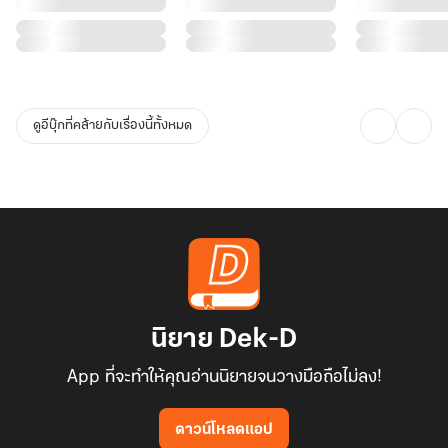
ดูอีบุ๊กที่คล้ายกับเรื่องนี้ทั้งหมด
นิยาย Dek-D
App ที่จะทำให้คุณอ่านนิยายจนวางมือถือไม่ลง!
ดาวน์โหลดแอป