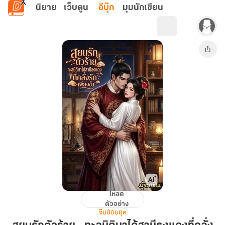
ข้ามไปยังเนื้อหาหลัก
นิยาย
เว็บตูน
อีบุ๊ก
มุมนักเขียน
โหลด
สยบ
ตัวอย่าง
รัก
จีนย้อนยุค
ตัว