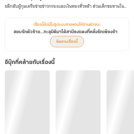
ยลึกลับผู้กุมเครือข่ายข่าวกรองและเงินทองทั่วหล้า ส่วนเด็กขอทานใน
อดีต ได้กลายเป็นองครักษ์เสื้อแพรและประมุขพรรคมารผู้กุมอำนาจล้น
ฟ้า
เรื่องนี้ยังมีในรูปแบบรายตอนให้อ่านด้วยนะ
สำหรับศัตรูและคนทั้งแผ่นดิน เขาคือมารร้ายธงแดงที่โหดเหี้ยม อำมหิต
สยบรักตัวร้าย...ทะลุมิติมาได้สามีธงแดงที่คลั่งรักเพียงข้า
และพร้อมจะฟาดฟันผู้คนเป็นผักปลา ทว่าสำหรับนางเพียงผู้เดียว... เขา
ติดตามเรื่องนี้
คือบุรุษคลั่งรักที่ยอมสยบแทบเท้า และพร้อมจะเผาโลกทั้งใบเพื่อแลก
กับรอยยิ้มของนาง!
อีบุ๊กที่คล้ายกับเรื่องนี้
"ข้าไม่สนใจฮ่องเต้ ข้าไม่สนใจคุณธรรมใต้หล้า สิ่งเดียวที่ข้าสนใจคือ
เจ้า... ผู้ใดกล้าทำให้เจ้าขุ่นข้องหมองใจแม้แต่ปลายเล็บ ข้าจะสับมันเป็น
หมื่นชิ้นแล้วโยนให้สุนัขกิน!"
เมื่อบิดาเลวทรามหวังจะกลับมาใช้ประโยชน์จากนาง แม่เลี้ยงใจยักษ์และ
ศัตรูในราชสำนักจ้องจะทำลาย มีหรือที่พญามัจจุราชผู้คลั่งรักภรรยาจน
สติหลุดจะยอมอยู่เฉย!
เตรียมพบกับการพลิกชะตาชีวิต การล้างแค้นที่สาสมถึงใจ และความรัก