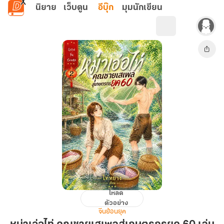
ข้ามไปยังเนื้อหาหลัก
นิยาย
เว็บตูน
อีบุ๊ก
มุมนักเขียน
โหลด
หม่า
ตัวอย่าง
เอ่อ
จีนย้อนยุค
ไท่