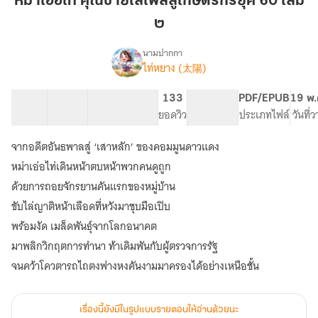
หม่าเอ่อไท่ คุณชายเสเพลสู่เกษตรกรยุค 60 เล่ม
คุณชาย
๒
เสเพล
สู่
นามปากกา
เกษตรกร
ไท่หยาง (太陽)
เรื่อง
หม่า
ยุค
เอ่อ
60
22 ตอน
50.92K
143
133
PG ทั่วไป
PDF/EPUB
19 พ.
ไท่
สารบัญ
จำนวนคำ
เล่ม
จำนวนหน้า (A5)
ยอดวิว
ระดับเนื้อหา
ประเภทไฟล์
วันที่
คุณชาย
๒
เสเพล
จากอดีตอันธพาลสู่ ‘เสาหลัก’ ของคอมมูนดาวแดง
สู่
เกษตรกร
หม่าเอ่อไท่เดินหน้าตบหน้าพวกคนดูถูก
ยุค
ด้วยการถอยจักรยานคันแรกของหมู่บ้าน
60
ขับไล่ญาติหน้าเลือดที่หวังมาชุบมือเปิบ
พร้อมงัด เมล็ดพันธุ์จากโลกอนาคต
มาพลิกวิกฤตการทำนา ท้าเดิมพันกับผู้ตรวจการรัฐ
จนคว้าโควตารถไถตงฟางหงคันงามมาครองได้อย่างเหนือชั้น
เรื่องนี้ยังมีในรูปแบบรายตอนให้อ่านด้วยนะ