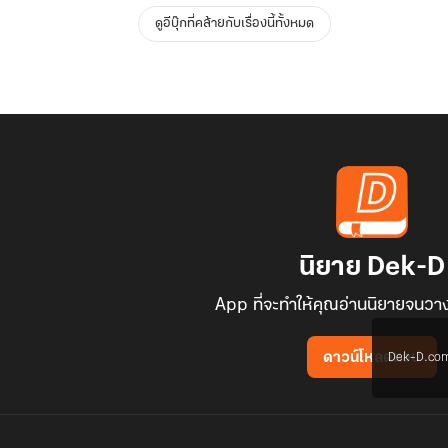
ดูอีบุ๊กที่คล้ายกับเรื่องนี้ทั้งหมด
นิยาย Dek-D
App ที่จะทำให้คุณอ่านนิยายจนวาง
Dek-D.com ใช
ดาวน์โหลดแอป