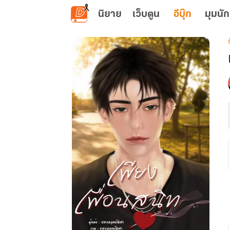
ข้ามไปยังเนื้อหาหลัก
นิยาย
เว็บตูน
อีบุ๊ก
มุมนัก
เ