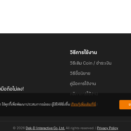
วิธีการใช้งาน
วิธีเติม Coin / ชำระเงิน
วิธีซื้อนิยาย
คู่มือการใช้งาน
มือถือไม่ลง!
กติกาการใช้งาน
้คุกกี้เพื่อพัฒนาประสบการณ์ของ ผู้ใช้ให้ดียิ่งขึ้น
เรียนรู้เพิ่มเติมที่นี่
ย
คำถามที่พบบ่อย
© 2026
Dek-D Interactive Co.,Ltd.
All rights reserved. |
Privacy Policy