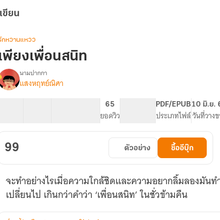
เขียน
รักหวานแหวว
เพียงเพื่อนสนิท
นามปากกา
แสงหฤทย์ณิศา
รื่อง
เพียง
เพื่อน
24 ตอน
28.23K
151
65
PG ทั่วไป
PDF/EPUB
10 มิ.ย.
สนิท
สารบัญ
จำนวนคำ
จำนวนหน้า (A5)
ยอดวิว
ระดับเนื้อหา
ประเภทไฟล์
วันที่วาง
(ภาค
แยก
เพียง
99
ตัวอย่าง
ซื้ออีบุ๊ก
เศษ
ใจ)
จะทำอย่างไรเมื่อความใกล้ชิดและความอยากลิ้มลองมันทำ
เปลี่ยนไป เกินกว่าคำว่า ‘เพื่อนสนิท’ ในชั่วข้ามคืน