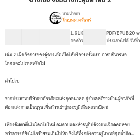
ฉางเอ๋อ จอมนางทะลุมิติ เล่ม 2
นาง
ทะลุ
นามปากกา
ฝันบนดวงจันทร์
เรื่อง
มิติ
ฉาง
เล่ม
เอ๋อ
33 ตอน
63.66K
313
1.61K
PG ทั่วไป
PDF/EPUB
20 พ
2
จอม
สารบัญ
จำนวนคำ
จำนวนหน้า (A5)
ยอดวิว
ระดับเนื้อหา
ประเภทไฟล์
วันที
นาง
ทะลุ
เล่ม 2 เมื่อกิจการของฉู่ฉางเอ๋อเปิดให้บริการครั้งแรก การบริหารหอ
มิติ
โอสถจะไปรอดหรือไม่
คำโปรย
จากประธานบริษัทยาอัจฉริยะแห่งยุคอนาคต สู่ร่างสตรีชาวบ้านผู้อาภัพที่
ต้องแต่งกายเป็นบุรุษเพื่อก้าวเข้าสู่สมรภูมิเลือดแทนบิดา!
เพียงลืมตาตื่นในโลกใบใหม่ คมดาบและห่าธนูก็ปลิวว่อนเฉียดคอหอย
ทว่าสวรรค์ยังไม่ใจร้ายจนเกินไปนัก จึงได้ทิ้งคลังความรู้แพทย์สุดล้ำติด