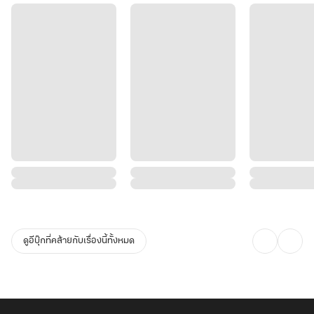
ความลับเรื่องสตรีปลอมตัวเป็นชายกำลังจะถูกเปิดโปง หอโอสถอันดับ
หนึ่งกำลังจะก่อเกิด เรื่องราวอลวนสุดท้าทายของหมอเทวดาสาวผู้พลิก
ฟ้าคว่ำแผ่นดิน จึงได้เริ่มต้นขึ้น!
ดูอีบุ๊กที่คล้ายกับเรื่องนี้ทั้งหมด