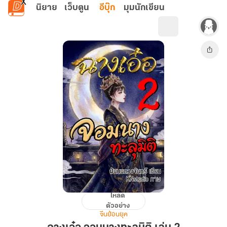
ข้ามไปยังเนื้อหาหลัก
นิยาย
เว็บตูน
อีบุ๊ก
มุมนักเขียน
โหลด
ฉาง
ตัวอย่าง
เอ๋อ
จีนย้อนยุค
จอม