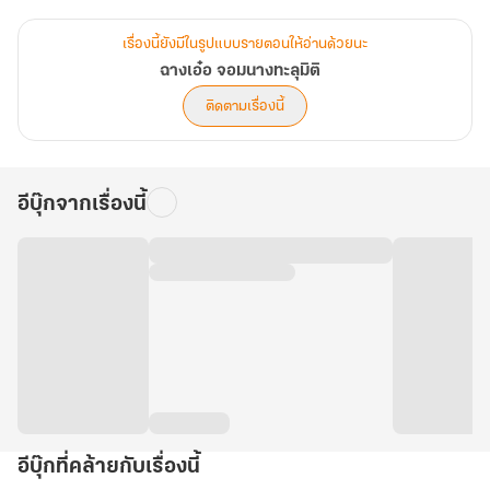
วิญญาณนางมาด้วย ในเมื่อความจนมันน่ากลัว 'ฉู่ฉางเอ๋อ' ผู้นี้จะงัดทุก
ศาสตร์แห่งโอสถ พลิกแพลงสมุนไพรไร้ค่าก้นหุบเหวให้กลายเป็นยา
เรื่องนี้ยังมีในรูปแบบรายตอนให้อ่านด้วยนะ
วิเศษสะท้านฟ้า ชุบชีวิตทหารผ่านศึกพิการที่ถูกทางการทอดทิ้ง ให้กลาย
ฉางเอ๋อ จอมนางทะลุมิติ
เป็นกองกำลังพิทักษ์สตรีตัวน้อยอันเกรียงไกร!
ติดตามเรื่องนี้
"สตรีแล้วอย่างไร? ทหารเลวแล้วอย่างไร? ข้าจะใช้สองมือนี้สร้างหอ
โอสถที่ยิ่งใหญ่ที่สุดในแคว้นต้าฉู่ให้พวกท่านดู!" นางประกาศก้องพร้อม
อีบุ๊กจากเรื่องนี้
รอยยิ้มมาดมั่น
ทว่าหนทางสู่การเป็นมหาเศรษฐีนีกลับไม่ได้โรยด้วยกลีบกุหลาบ เมื่อ
ความสามารถอันโดดเด่นดันไปเตะตา 'หลี่มู่' ท่านแม่ทัพหน้ากากอสูรผู้
เย็นชา ซ้ำร้าย... เขายังเป็นบุรุษที่นางเคยล่วงเกินด้วยการ 'จุมพิตป้อนยา'
เพื่อดึงลมหายใจเขากลับมาจากมัจจุราช!
"เจ้าหนุ่มร้านยาผู้นั้น... ไฉนจึงมีกลิ่นอายคุ้นหน้านัก พลทหาร! จงไปสืบ
เบื้องหลังของมันมาให้ข้าเดี๋ยวนี้!"
อีบุ๊กที่คล้ายกับเรื่องนี้