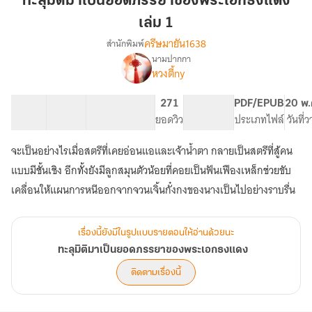
ทะลุมิติมาเป็นยอดภรรยาของพระเอกธงแดง
เป็น
เล่ม 1
ยอด
ครีษมายัน1638
สำนักพิมพ์
ภรรยา
นามปากกา
ของ
เรื่อง
หวงตี้ny
ทะลุ
พระเอก
มิติ
ธง
มา
17 ตอน
37.17K
236
271
PG ทั่วไป
PDF/EPUB
20 พ.
แดง
เป็น
สารบัญ
จำนวนคำ
จำนวนหน้า (A5)
ยอดวิว
ระดับเนื้อหา
ประเภทไฟล์
วันที่
เล่ม
ยอด
1
ภรรยา
จะเป็นอย่างไรเมื่อสตรีที่เคยอ่อนแอและเจ้าน้ำตา กลายเป็นสตรีที่สู้คน
ของ
แบบมีชั้นเชิง อีกทั้งยังมีลูกสมุนตัวน้อยที่คอยเป็นฟันเฟืองเหล็กช่วยขับ
พระเอก
ธง
เคลื่อนให้แผนการหนีออกจากจวนเจิ้นกั๋งกงของนางเป็นไปอย่างราบรื่น
แดง
เรื่องนี้ยังมีในรูปแบบรายตอนให้อ่านด้วยนะ
ทะลุมิติมาเป็นยอดภรรยาของพระเอกธงแดง
ติดตามเรื่องนี้