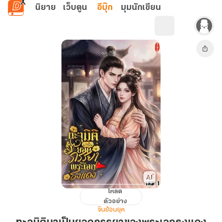
ข้ามไปยังเนื้อหาหลัก
นิยาย
เว็บตูน
อีบุ๊ก
มุมนักเขียน
โหลด
ทะลุ
ตัวอย่าง
มิติ
จีนย้อนยุค
มา