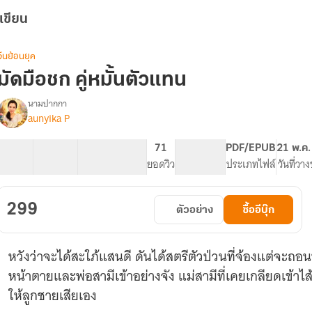
เขียน
จีนย้อนยุค
มัดมือชก คู่หมั้นตัวแทน
นามปากกา
aunyika P
รื่อง
มัด
มือ
75 ตอน
139.04K
1.31K
71
PG ทั่วไป
PDF/EPUB
21 พ.ค
ชก
สารบัญ
จำนวนคำ
จำนวนหน้า (A5)
ยอดวิว
ระดับเนื้อหา
ประเภทไฟล์
วันที่วา
ู่
หมั้น
ตัวแทน
299
ตัวอย่าง
ซื้ออีบุ๊ก
มีEbook
หวังว่าจะได้สะใภ้แสนดี ดันได้สตรีตัวป่วนที่จ้องแต่จะถอน
หน้าตายและพ่อสามีเข้าอย่างจัง แม่สามีที่เคยเกลียดเข้าไ
ให้ลูกชายเสียเอง