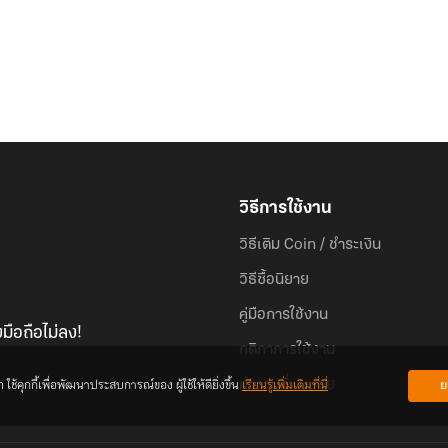
วิธีการใช้งาน
วิธีเติม Coin / ชำระเงิน
วิธีซื้อนิยาย
คู่มือการใช้งาน
มือถือไม่ลง!
กติกาการใช้งาน
้คุกกี้เพื่อพัฒนาประสบการณ์ของ ผู้ใช้ให้ดียิ่งขึ้น
เรียนรู้เพิ่มเติมที่นี่
ย
คำถามที่พบบ่อย