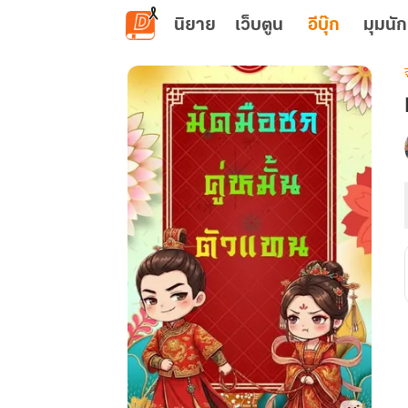
ข้ามไปยังเนื้อหาหลัก
นิยาย
เว็บตูน
อีบุ๊ก
มุมนัก
เ
ค