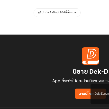
ดูอีบุ๊กที่คล้ายกับเรื่องนี้ทั้งหมด
นิยาย Dek-D
App ที่จะทำให้คุณอ่านนิยายจนวาง
Dek-D.com ใช
ดาวน์โหลดแอป