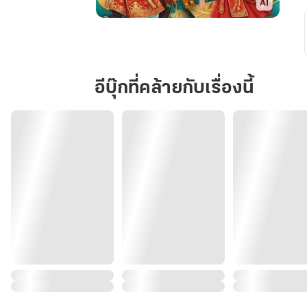
มัด
มือ
ชก
คู่
อีบุ๊กที่คล้ายกับเรื่องนี้
หมั้น
ตัวแทน