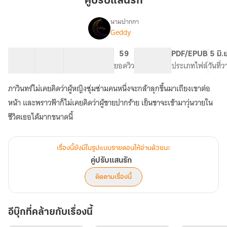
คู่ปรับแสนรัก
รัก
นามปากกา
Geddy
เรื่อง
คู่
ปรับ
50 ตอน
63.39K
360
59
PG ทั่วไป
PDF/EPUB
5 มิ.
แสน
สารบัญ
จำนวนคำ
จำนวนหน้า (A5)
ยอดวิว
ระดับเนื้อหา
ประเภทไฟล์
วันที่
รัก
ภาวินทร์ไม่เคยคิดว่าผู้หญิงซุ่มซ่ามคนหนึ่งจะกล้าลุกขึ้นมาเถียงเขาต่อ
หน้า และพราวฟ้าก็ไม่เคยคิดว่าผู้ชายปากร้าย เย็นชาจะเข้ามาวุ่นวายใน
ชีวิตเธอได้มากขนาดนี้
เรื่องนี้ยังมีในรูปแบบรายตอนให้อ่านด้วยนะ
คู่ปรับแสนรัก
ติดตามเรื่องนี้
อีบุ๊กที่คล้ายกับเรื่องนี้