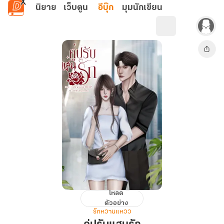
ข้ามไปยังเนื้อหาหลัก
นิยาย
เว็บตูน
อีบุ๊ก
มุมนักเขียน
โหลด
คู่
ตัวอย่าง
ปรับ
รักหวานแหวว
แสน