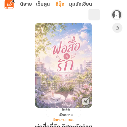
ข้ามไปยังเนื้อหาหลัก
นิยาย
เว็บตูน
อีบุ๊ก
มุมนักเขียน
โหลด
พ่อ
ตัวอย่าง
สื่อ
รักหวานแหวว
ที่รัก