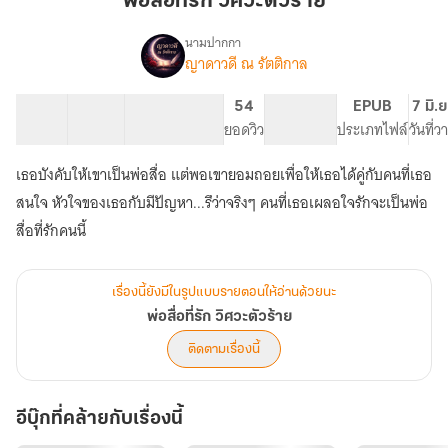
พ่อสื่อที่รัก วิศวะตัวร้าย
วิศวะ
ตัว
นามปากกา
ญาดาวดี ณ รัตติกาล
เรื่อง
ร้าย
พ่อ
สื่อ
24 ตอน
34.31K
104
54
PG ทั่วไป
EPUB
7 มิ.
ที่รัก
สารบัญ
จำนวนคำ
จำนวนหน้า (A5)
ยอดวิว
ระดับเนื้อหา
ประเภทไฟล์
วันที่
วิศวะ
ตัว
เธอบังคับให้เขาเป็นพ่อสื่อ แต่พอเขายอมถอยเพื่อให้เธอได้คู่กับคนที่เธอ
ร้าย
สนใจ หัวใจของเธอกับมีปัญหา...รึว่าจริงๆ คนที่เธอเผลอใจรักจะเป็นพ่อ
สื่อที่รักคนนี้
เรื่องนี้ยังมีในรูปแบบรายตอนให้อ่านด้วยนะ
พ่อสื่อที่รัก วิศวะตัวร้าย
ติดตามเรื่องนี้
อีบุ๊กที่คล้ายกับเรื่องนี้