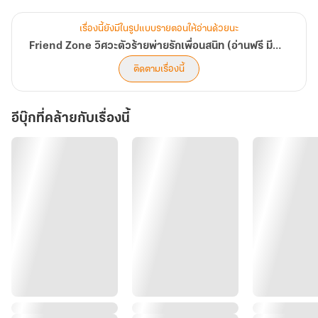
เธอร้อยเท่าพันทวี
เรื่องนี้ยังมีในรูปแบบรายตอนให้อ่านด้วยนะ
"เย็นนี้ไปทานข้าวกับริสานะคะ เหนือสัญญากับริสาไว้แล้วว่าจะไปฉลอง
Friend Zone วิศวะตัวร้ายพ่ายรักเพื่อนสนิท (อ่านฟรี มี E-Book)
วันเกิดย้อนหลังให้ริสาที่ร้านรูฟท็อปหรูริมแม่น้ำ" ริสาออเซาะทิศเหนือ
ติดตามเรื่องนี้
ด้วยเสียงหวานออดอ้อนเขา
อีบุ๊กที่คล้ายกับเรื่องนี้
"อืม ได้สิ"
ทิศเหนือตอบตกลงทันที คำตอบของเขาไม่ได้เกิดจากความสิเน่หาในตัวริ
สาเลยแม้แต่น้อย แต่เขาต้องการ 'ประชด' คนตัวเล็กตรงหน้าที่ทำตัวนิ่ง
เฉยราวกับไม่มีความรู้สึก
"จริงเหรอคะ! เหนือน่ารักที่สุดเลย" ริสากระโดดโลดเต้นด้วยความดีใจ
ก่อนจะหันไปเยาะเย้ยฟองดาวด้วยสายตาผู้ชนะ
"งั้นเย็นนี้ริสาไปรอที่รถของเหนือนะคะ บายค่ะทุกคน"