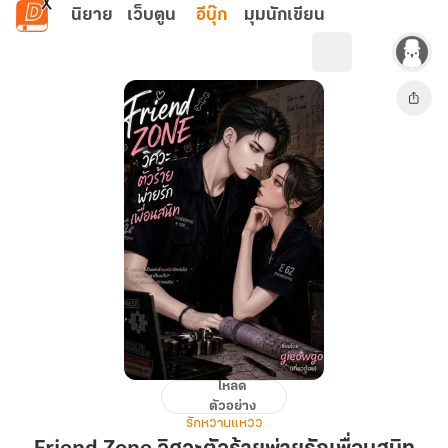
ข้ามไปยังเนื้อหาหลัก
นิยาย
เว็บตูน
อีบุ๊ก
มุมนักเขียน
โหลด
Friend
ตัวอย่าง
Zone
รักหวานแหวว
วิศวะ