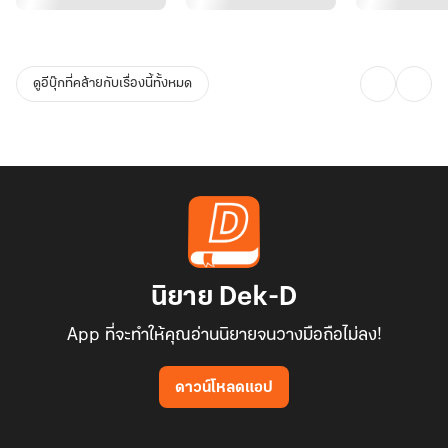
เมื่อริสาเดินจากไป บรรยากาศบนโต๊ะอาหารก็เงียบสนิทราวกับป่าช้า สิง
หาที่นั่งเคี้ยวข้าวอยู่เงียบๆ ถึงกับวางช้อนลงแล้วมองหน้าทิศเหนือด้วย
ดูอีบุ๊กที่คล้ายกับเรื่องนี้ทั้งหมด
สายตาเอือมระอา
"ไอ้เหนือ... มึงควงยัยริสาทั้งที่มึงไม่ได้ชอบเขาเนี่ยนะ? มึงทำเพื่ออะไร
วะ" สิงหาถามตรงๆ ตามประสาคนขวานผ่าซาก
"เรื่องของกู" ทิศเหนือตอบเสียงแข็ง ทว่าสายตายังคงจับจ้องไปที่ฟอง
ดาว
นิยาย Dek-D
ฟองดาวสูดหายใจเข้าลึกๆ เธอเงยหน้าขึ้นมาพร้อมกับปั้นรอยยิ้มที่กว้าง
App ที่จะทำให้คุณอ่านนิยายจนวางมือถือไม่ลง!
ที่สุดเท่าที่จะทำได้ ดวงตากลมหม่นแสงแต่พยายามส่งประกายยินดี
ดาวน์โหลดแอป
"ดีจังเลยนะเหนือ... พี่ริสาสวยและก็น่ารักมาก เหมาะกับเหนือที่สุดเลย
ยินดีด้วยนะที่เดตราบรื่น" ฟองดาวพูดประโยคนั้นออกไป ทั้งที่ข้างในใจ