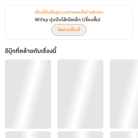
——————————
เรื่องนี้ยังมีในรูปแบบรายตอนให้อ่านด้วยนะ
Wifey ปุบปับได้เมียเด็ก (เรื่องสั้น)
** ไม่มีนอกกาย นอกใจ เป็นเรื่องสั้น 10 ตอน จบ สายแซ่บสายหญ้าอ่อน
ติดตามเรื่องนี้
เชิญเลยจ้ะ
อีบุ๊กที่คล้ายกับเรื่องนี้