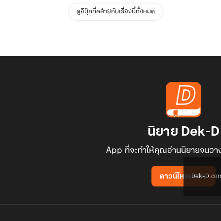
ดูอีบุ๊กที่คล้ายกับเรื่องนี้ทั้งหมด
นิยาย Dek-D
App ที่จะทำให้คุณอ่านนิยายจนวาง
Dek-D.com ใช
ดาวน์โหลดแอป