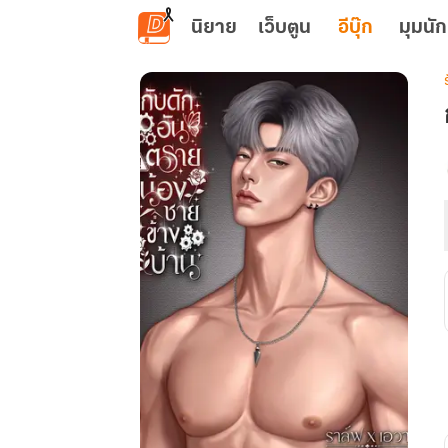
ข้ามไปยังเนื้อหาหลัก
นิยาย
เว็บตูน
อีบุ๊ก
มุมนัก
เ