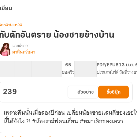
เขียน
รักหวานแหวว
กับดักอันตราย น้องชายข้างบ้าน
นามปากกา
มาลินทร์ลดา
รื่อง
กับ
ดัก
28 ตอน
59.71K
306
65
PG ทั่วไป
PDF/EPUB
13 มิ.ย.
อันตราย
สารบัญ
จำนวนคำ
จำนวนหน้า (A5)
ยอดวิว
ระดับเนื้อหา
ประเภทไฟล์
วันที่วาง
น้อง
ชาย
ข้าง
239
ตัวอย่าง
ซื้ออีบุ๊ก
บ้าน
เพราะคืนนั้นเมื่อสองปีก่อน เปลี่ยนน้องชายแสนดีของเธ
นี้ได้ยังไง ?! #น้องราล์ฟคนเฮี่ยน #หมาเด็กของเอวา