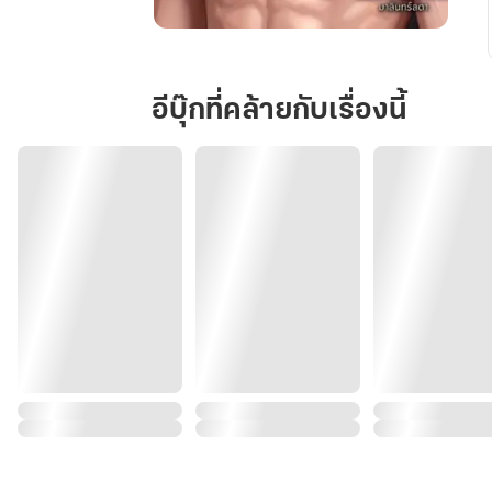
กับ
ดัก
อันตราย
อีบุ๊กที่คล้ายกับเรื่องนี้
น้อง
ชาย
ข้าง
บ้าน