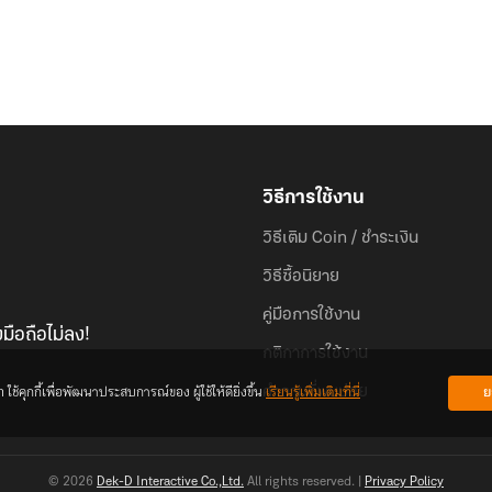
วิธีการใช้งาน
วิธีเติม Coin / ชำระเงิน
วิธีซื้อนิยาย
คู่มือการใช้งาน
มือถือไม่ลง!
กติกาการใช้งาน
้คุกกี้เพื่อพัฒนาประสบการณ์ของ ผู้ใช้ให้ดียิ่งขึ้น
เรียนรู้เพิ่มเติมที่นี่
ย
คำถามที่พบบ่อย
© 2026
Dek-D Interactive Co.,Ltd.
All rights reserved. |
Privacy Policy