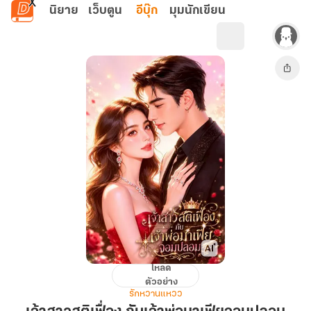
ข้ามไปยังเนื้อหาหลัก
นิยาย
เว็บตูน
อีบุ๊ก
มุมนักเขียน
โหลด
เจ้า
ตัวอย่าง
สาว
รักหวานแหวว
สติ