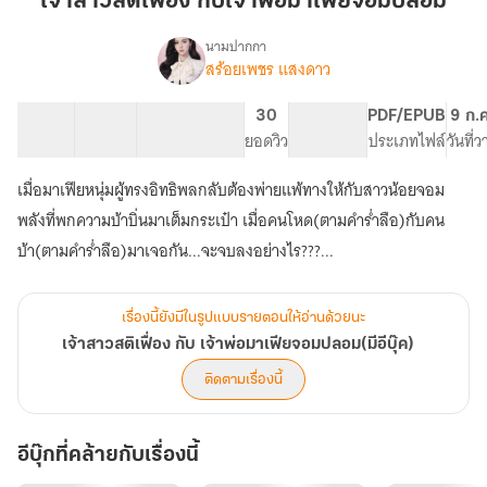
เจ้าสาวสติเฟื่อง กับเจ้าพ่อมาเฟียจอมปลอม
เฟื่อง
กับ
นามปากกา
สร้อยเพชร แสงดาว
เรื่อง
เจ้า
เจ้า
พ่อ
สาว
44 ตอน
51.11K
322
30
PG ทั่วไป
PDF/EPUB
9 ก.
มาเฟีย
สติ
สารบัญ
จำนวนคำ
จำนวนหน้า (A5)
ยอดวิว
ระดับเนื้อหา
ประเภทไฟล์
วันที่
จอม
เฟื่อง
กับ
ปลอม
เมื่อมาเฟียหนุ่มผู้ทรงอิทธิพลกลับต้องพ่ายแพ้ทางให้กับสาวน้อยจอม
เจ้า
พ่อ
พลังที่พกความบ้าบิ่นมาเต็มกระเป๋า เมื่อคนโหด(ตามคำร่ำลือ)กับคน
มาเฟีย
บ้า(ตามคำร่ำลือ)มาเจอกัน...จะจบลงอย่างไร???...
จอม
ปลอม(มี
อี
เรื่องนี้ยังมีในรูปแบบรายตอนให้อ่านด้วยนะ
บุ๊ค)
เจ้าสาวสติเฟื่อง กับ เจ้าพ่อมาเฟียจอมปลอม(มีอีบุ๊ค)
ติดตามเรื่องนี้
อีบุ๊กที่คล้ายกับเรื่องนี้