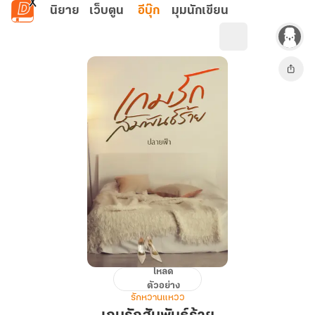
ข้ามไปยังเนื้อหาหลัก
นิยาย
เว็บตูน
อีบุ๊ก
มุมนักเขียน
โหลด
เกม
ตัวอย่าง
รัก
รักหวานแหวว
สัมพันธ์