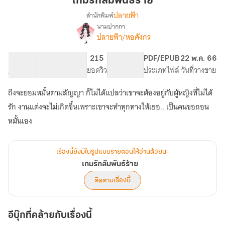
เกมรักสัมพันธ์ร้าย
ร้าย
ปลายฟ้า
สำนักพิมพ์
นามปากกา
เรื่อง
ปลายฟ้า/หอศังกร
เกม
รัก
สัมพันธ์
56.48K
362
215
PG ทั่วไป
PDF/EPUB
22 พ.ค. 66
ร้าย
จำนวนคำ
จำนวนหน้า (A5)
ยอดวิว
ระดับเนื้อหา
ประเภทไฟล์
วันที่วางขาย
ถึงจะยอมหมั้นตามสัญญา ก็ไม่ได้แปลว่าเขาจะต้องอยู่กับผู้หญิงที่ไม่ได้
รัก งานแต่งจะไม่เกิดขึ้นเพราะเขาจะทำทุกทางให้เธอ.. เป็นคนขอถอน
หมั้นเอง
เรื่องนี้ยังมีในรูปแบบรายตอนให้อ่านด้วยนะ
เกมรักสัมพันธ์ร้าย
ติดตามเรื่องนี้
อีบุ๊กที่คล้ายกับเรื่องนี้