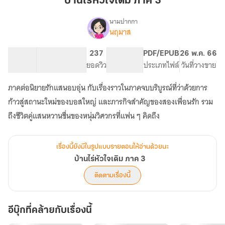
บ้านไร่หัวใจเดิม ภาค 3
ภาค
3
นามปากกา
นฤมาส
เรื่อง
บ้านไร่
หัวใจ
76.81K
275
237
PG ทั่วไป
PDF/EPUB
26 พ.ค. 66
เดิม
จำนวนคำ
จำนวนหน้า (A5)
ยอดวิว
ระดับเนื้อหา
ประเภทไฟล์
วันที่วางขาย
ภาค
3
ภาคต่อนิยายรักแสนอบอุ่น กับเรื่องราวในภาคจบบริบูรณ์ที่ว่าด้วยการ
ก้าวสู่สถานะใหม่ของบอสใหญ่ และภารกิจสำคัญของสองเพื่อนรัก รวม
ถึงชีวิตคู่แสนหวานชื่นของหนุ่มวิศวกรที่แฟน ๆ คิดถึง
เรื่องนี้ยังมีในรูปแบบรายตอนให้อ่านด้วยนะ
บ้านไร่หัวใจเดิม ภาค 3
ติดตามเรื่องนี้
อีบุ๊กที่คล้ายกับเรื่องนี้