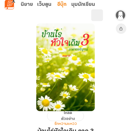
ข้ามไปยังเนื้อหาหลัก
นิยาย
เว็บตูน
อีบุ๊ก
มุมนักเขียน
โหลด
บ้านไร่
ตัวอย่าง
หัวใจ
รักหวานแหวว
เดิม