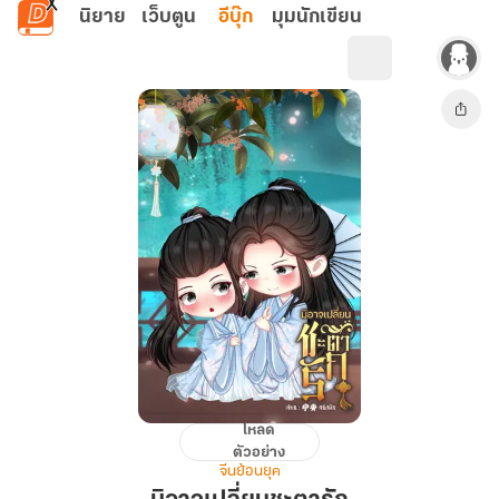
ข้ามไปยังเนื้อหาหลัก
นิยาย
เว็บตูน
อีบุ๊ก
มุมนักเขียน
โหลด
มิ
ตัวอย่าง
อาจ
จีนย้อนยุค
เปลี่ยน