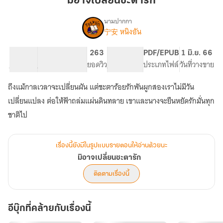
มิอาจเปลี่ยนชะตารัก
ชะตา
รัก
นามปากกา
宁安 หนิงอัน
เรื่อง
มิ
อาจ
22.19K
138
263
PG ทั่วไป
PDF/EPUB
1 มิ.ย. 66
เปลี่ยน
จำนวนคำ
จำนวนหน้า (A5)
ยอดวิว
ระดับเนื้อหา
ประเภทไฟล์
วันที่วางขาย
ชะตา
รัก
ถึงแม้กาลเวลาจะเปลี่ยนผัน แต่ชะตาร้อยรักพันผูกสองเราไม่มีวัน
เปลี่ยนแปลง ต่อให้ฟ้าถล่มแผ่นดินทลาย เขาและนางจะยืนหยัดรักมั่นทุก
เรื่องนี้ยังมีในรูปแบบรายตอนให้อ่านด้วยนะ
มิอาจเปลี่ยนชะตารัก
ติดตามเรื่องนี้
อีบุ๊กที่คล้ายกับเรื่องนี้