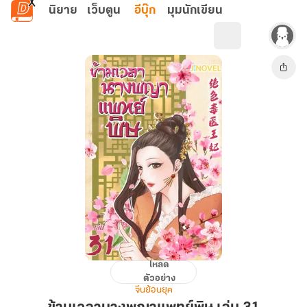
ข้ามไปยังเนื้อหาหลัก
นิยาย
เว็บตูน
อีบุ๊ก
มุมนักเขียน
โหลด
ข้าม
ตัวอย่าง
เวลา
จีนย้อนยุค
นางพญา