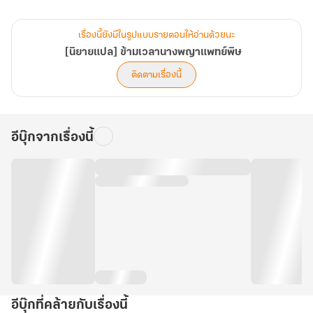
มิหนำซ้ำนางกำลังจะถูกส่งตัวไปแต่งงานกับ “หลงเทียนอวี้” ท่านอ๋อง
แสนเย็นชา
เรื่องนี้ยังมีในรูปแบบรายตอนให้อ่านด้วยนะ
[นิยายแปล] ข้ามเวลานางพญาแพทย์พิษ
ที่ต้องแต่งงานทางการเมืองกับนาง โดยที่เขาก็ไม่ได้เต็มใจ
ติดตามเรื่องนี้
.
อีบุ๊กจากเรื่องนี้
ช่างเป็นการเกิดใหม่ ที่แสนวิเศษจริงๆ! เอาล่ะ! จะปล่อยให้เป็นไปแบบนี้
ไม่ได้
นางหาใช่คนที่จะปล่อยให้ชะตาชีวิตเป็นไปตามลิขิตอย่างหลินเมิ้งหยาเสีย
เมื่อไหร่
เพราะนางคือ..วายร้ายจอมแก้แค้นซูซิงเกอ
.
อีบุ๊กที่คล้ายกับเรื่องนี้