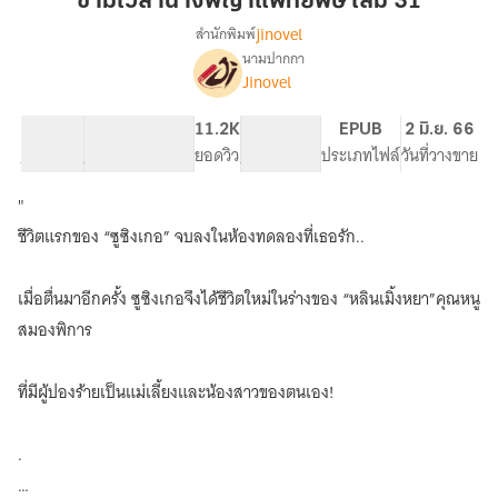
ข้ามเวลานางพญาแพทย์พิษ เล่ม 31
แพทย์
jinovel
สำนักพิมพ์
พิษ
นามปากกา
[นิยาย
เรื่อง
เล่ม
Jinovel
แปล]
31
ข้าม
63K
438
11.2K
PG ทั่วไป
EPUB
2 มิ.ย. 66
เวลา
จำนวนคำ
จำนวนหน้า (A5)
ยอดวิว
ระดับเนื้อหา
ประเภทไฟล์
วันที่วางขาย
นางพญา
แพทย์
พิษ
"
ชีวิตแรกของ “ซูซิงเกอ” จบลงในห้องทดลองที่เธอรัก..
เมื่อตื่นมาอีกครั้ง ซูซิงเกอจึงได้ชีวิตใหม่ในร่างของ “หลินเมิ้งหยา”คุณหนู
สมองพิการ
ที่มีผู้ปองร้ายเป็นแม่เลี้ยงและน้องสาวของตนเอง!
.