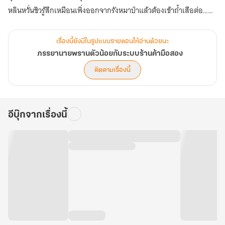
หลินหวั่นชิวรู้สึกเหมือนเพิ่งออกจากรังหมาป่าแล้วต้องเข้าถ้ำเสือต่อ…
บ้านหลังใหม่สภาพผุพัง น้องชายคนเล็กผอมกระหร่อง มิหนำซ้ำน้องชาย
คนรองยังป่วยหนัก!
เรื่องนี้ยังมีในรูปแบบรายตอนให้อ่านด้วยนะ
ทำอย่างไรดี? ครอบครัวที่ยากจนว่าน่ากลัวแล้ว ครอบครัวยากจนที่มีคน
ภรรยานายพรานตัวน้อยกับระบบร้านค้ามือสอง
ป่วยยิ่งน่ากลัวเข้าไปใหญ่
ติดตามเรื่องนี้
“ติ๊ง! เราขอแสดงความยินดีที่ท่านทะลุมิติสำเร็จ”
“โปรโมชั่นทะลุมิติซื้อหนึ่งแถมสาม ได้ทำการซื้อขายสำเร็จ ขอให้ท่านมี
อีบุ๊กจากเรื่องนี้
ความสุขกับการเดินทาง มีลูกโดยเร็ว!”
นี่มันบ้าอะไรกันเนี่ย...ใครจะไปรู้ว่าแพ็กเกจทะลุมิติไปเจอหนุ่มหล่อที่เธอ
ซื้อมาแค่หนึ่งหยวนดันเกิดขึ้นจริง!!
“เจ้าอดทนรออีกหน่อย หายดีแล้วค่อยเข้าหอกับข้า! ข้าเป็นผู้ชายของเจ้า
ไม่หนีไปไหนหรอก”
มารดามันเถอะ! พูดแบบนี้เพราะหมายความว่าเธออดใจไม่ไหวอยากกิน
เขาชัดๆ! ก็ใครใช้ให้เขามาแก้ผ้าต่อหน้าเธอกันล่ะ!?
พบกับเรื่องราวคลั่งรักของนายพรานหนุ่มสุดมาดแมนกับหญิงสาวผู้ทะลุ