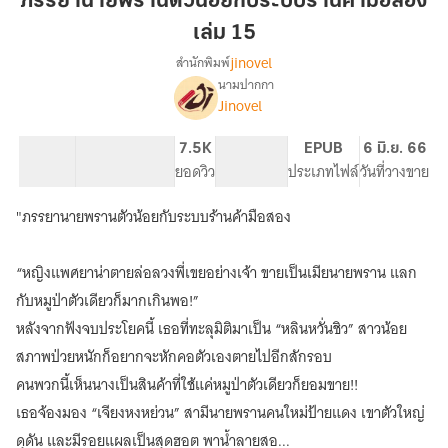
ภรรยานายพรานตัวน้อยกับระบบร้านค้ามือสอง
ตัว
เล่ม 15
น้อย
jinovel
สำนักพิมพ์
กับ
นามปากกา
ระบบ
เรื่อง
Jinovel
ภรรยา
ร้าน
นาย
ค้า
พราน
43.34K
304
7.5K
PG ทั่วไป
EPUB
6 มิ.ย. 66
มือ
ตัว
จำนวนคำ
จำนวนหน้า (A5)
ยอดวิว
ระดับเนื้อหา
ประเภทไฟล์
วันที่วางขาย
สอง
น้อย
เล่ม
กับ
"ภรรยานายพรานตัวน้อยกับระบบร้านค้ามือสอง
ระบบ
15
ร้าน
ค้า
“หญิงแพศยาน่าตายล่อลวงพี่เขยอย่างเจ้า ขายเป็นเมียนายพราน แลก
มือ
กับหมูป่าตัวเดียวก็มากเกินพอ!”
สอง
หลังจากฟังจบประโยคนี้ เธอที่ทะลุมิติมาเป็น “หลินหวั่นชิว” สาวน้อย
สภาพป่วยหนักก็อยากจะหักคอตัวเองตายไปอีกสักรอบ
คนพวกนี้เห็นนางเป็นสินค้าที่ใช้แค่หมูป่าตัวเดียวก็ยอมขาย!!
เธอจ้องมอง “เจียงหงหย่วน” สามีนายพรานคนใหม่ป้ายแดง เขาตัวใหญ่
ดุดัน และมีรอยแผลเป็นสุดฮอต พาน้ำลายสอ...