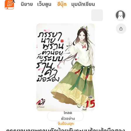
ข้ามไปยังเนื้อหาหลัก
นิยาย
เว็บตูน
อีบุ๊ก
มุมนักเขียน
โหลด
ภรรยา
ตัวอย่าง
นาย
จีนย้อนยุค
พราน