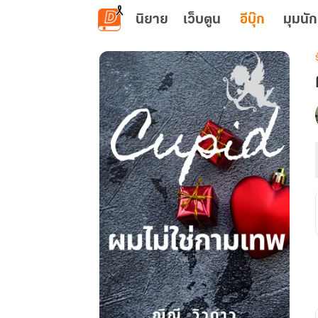
ข้ามไปยังเนื้อหาหลัก
นิยาย
เว็บตูน
อีบุ๊ก
มุมนัก
เ