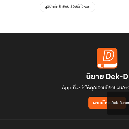
ดูอีบุ๊กที่คล้ายกับเรื่องนี้ทั้งหมด
นิยาย Dek-D
App ที่จะทำให้คุณอ่านนิยายจนวาง
Dek-D.com ใช
ดาวน์โหลดแอป