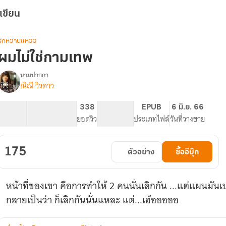
เขียน
รักหวานแหวว
ผมไม่ใช่กามเทพ
นามปากกา
ณิณี วิวดาว
Cupid
รื่อง
♥
ผม
71.66K
423
338
PG ทั่วไป
EPUB
6 มิ.ย. 66
ไม่ใช่
จำนวนคำ
จำนวนหน้า (A5)
ยอดวิว
ระดับเนื้อหา
ประเภทไฟล์
วันที่วางขาย
กามเทพ
175
ตัวอย่าง
ซื้ออีบุ๊ก
หน้าที่ของเขา คือการทำให้ 2 คนนั่นเลิกกัน ...แต่แผนมันเป
กลายเป็นว่า ก็เลิกกันนั่นแหละ แต่...เฮ้อออออ