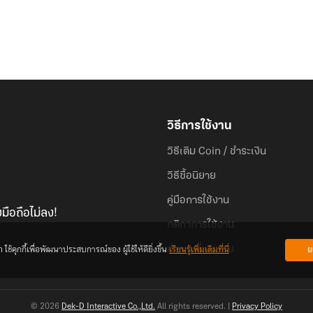
วิธีการใช้งาน
วิธีเติม Coin / ชำระเงิน
วิธีซื้อนิยาย
คู่มือการใช้งาน
มือถือไม่ลง!
กติกาการใช้งาน
้คุกกี้เพื่อพัฒนาประสบการณ์ของ ผู้ใช้ให้ดียิ่งขึ้น
เรียนรู้เพิ่มเติมที่นี่
ย
คำถามที่พบบ่อย
© 2026
Dek-D Interactive Co.,Ltd.
All rights reserved. |
Privacy Policy