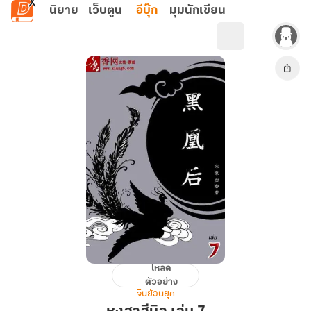
ข้ามไปยังเนื้อหาหลัก
นิยาย
เว็บตูน
อีบุ๊ก
มุมนักเขียน
โหลด
หง
ตัวอย่าง
สา
จีนย้อนยุค
สี