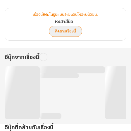
แสงเรื่องรองทำนายโชคชะตาที่ควรจะสาดส่องตรงมายังที่ “เฉินโย่ว” แต่
เรื่องนี้ยังมีในรูปแบบรายตอนให้อ่านด้วยนะ
มันกลับเบนแสงไปทาง “อีเหริน” องค์หญิงนางนั้น
หงสาสีนิล
ติดตามเรื่องนี้
.
ตั้งแต่นั้นเป็นต้นมาดวงชะตาชีวิตของนางก็ไม่เป็นดังเดิมอีกต่อไป
อีบุ๊กจากเรื่องนี้
ชีวิตขององค์หญิงที่ควรจะได้สุขสบายอยู่ในวังหลวง
กลับต้องมาเป็นหญิงชาวป่า ใช้ชีวิตอยู่ในกองโจร
.
นางยอมรับได้หากนี่เป็นสิ่งที่นางต้องเผชิญ
อีบุ๊กที่คล้ายกับเรื่องนี้