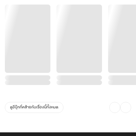
ไม่ใช่เพราะการถูกแย่งชิงโชคชะตาในวัยเยาว์
เมื่อพวกเขากล้าแย่งชิงมันไปก็คงจะไม่ผิดอะไรหากนางจะทวงสิ่งที่เป็น
ของนางกลับคืน!"""
ดูอีบุ๊กที่คล้ายกับเรื่องนี้ทั้งหมด