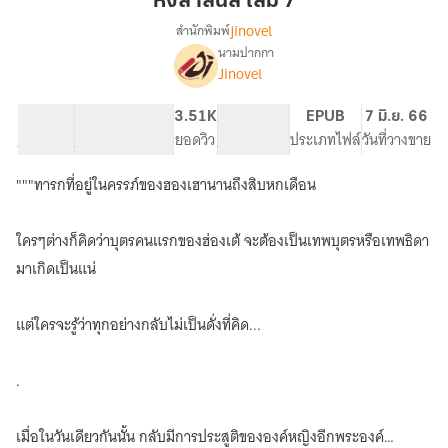
หงสาสีนิล เล่ม 7
นิล
jinovel
สำนักพิมพ์
เล่ม
นามปากกา
เรื่อง
7
Jinovel
หง
สา
สี
63.25K
415
3.51K
PG ทั่วไป
EPUB
7 มิ.ย. 66
นิล
จำนวนคำ
จำนวนหน้า (A5)
ยอดวิว
ระดับเนื้อหา
ประเภทไฟล์
วันที่วางขาย
"""ทารกที่อยู่ในครรภ์ของฮองเฮานานถึงสิบหกเดือน
ใครๆต่างก็คิดว่าบุตรคนแรกของฮ่องเต้ จะต้องเป็นเทพบุตรหรือเทพธิดา
มาเกิดเป็นแน่
แต่ใครจะรู้ว่าทุกอย่างกลับไม่เป็นดั่งที่คิด...
.
เมื่อในวันเดียวกันนั้น กลับมีการประสูติขององค์หญิงอีกพระองค์