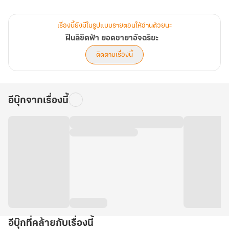
แต่เมื่อได้โอกาสกลับมาเกิดอีกครั้ง นางจะใช้ชีวิตใหม่นี้ล้างแค้น
เรื่องนี้ยังมีในรูปแบบรายตอนให้อ่านด้วยนะ
เมื่อเข้าร่าง ‘ฮวาชีเยว่’ได้ไม่นาน นางก็ได้รับความช่วยเหลือจากบุรุษ
ฝืนลิขิตฟ้า ยอดชายาอัจฉริยะ
ปีศาจรูปงาม
ติดตามเรื่องนี้
ทำให้ได้ฝึกวิทยายุทธในน้ำเต้าหยกเขียว ทั้งได้ปลูกสมุนไพรเทพที่ไม่
สามารถประเมินค่าได้
ชีวิตใหม่นี้จึงทำให้นางเริ่มมีความหวังอีกครั้ง
อีบุ๊กจากเรื่องนี้
แต่สิ่งสำคัญที่สุด นางจะต้องเป็นคนที่แข็งแกร่ง
เพื่อนำตัวบุตรชายผู้น่าสงสารออกมาจากจวนนรกของคนชั่วคู่นั้นให้ได้!
หรงชีเยว่ : ต่อไปนี้หากใครกล้าทำร้ายลูกข้า ข้าจะฉีกมันเป็นชิ้นๆ
อีบุ๊กที่คล้ายกับเรื่องนี้