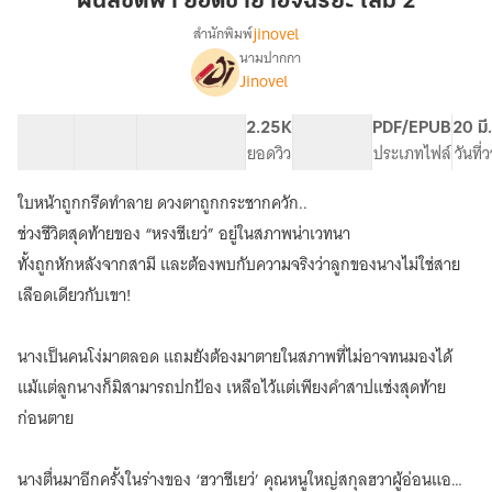
ฝืนลิขิตฟ้า ยอดชายาอัจฉริยะ เล่ม 2
ยอด
jinovel
สำนักพิมพ์
ชายา
นามปากกา
เรื่อง
อัจฉริยะ
Jinovel
ฝืน
เล่ม
ลิขิต
2
ฟ้า
31 ตอน
70.36K
437
2.25K
PG ทั่วไป
PDF/EPUB
20 มี
ยอด
สารบัญ
จำนวนคำ
จำนวนหน้า (A5)
ยอดวิว
ระดับเนื้อหา
ประเภทไฟล์
วันที
ชายา
อัจฉริยะ
ใบหน้าถูกกรีดทำลาย ดวงตาถูกกระชากควัก..
ช่วงชีวิตสุดท้ายของ “หรงชีเยว่” อยู่ในสภาพน่าเวทนา
ทั้งถูกหักหลังจากสามี และต้องพบกับความจริงว่าลูกของนางไม่ใช่สาย
เลือดเดียวกับเขา!
นางเป็นคนโง่มาตลอด แถมยังต้องมาตายในสภาพที่ไม่อาจทนมองได้
แม้แต่ลูกนางก็มิสามารถปกป้อง เหลือไว้แต่เพียงคำสาปแช่งสุดท้าย
ก่อนตาย
นางตื่นมาอีกครั้งในร่างของ ‘ฮวาชีเยว่’ คุณหนูใหญ่สกุลฮวาผู้อ่อนแอ