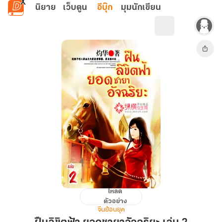
ข้ามไปยังเนื้อหาหลัก
นิยาย
เว็บตูน
อีบุ๊ก
มุมนักเขียน
โหลด
ฝืน
ตัวอย่าง
ลิขิต
จีนย้อนยุค
ฟ้า