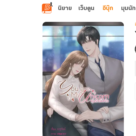
ข้ามไปยังเนื้อหาหลัก
นิยาย
เว็บตูน
อีบุ๊ก
มุมนัก
เ