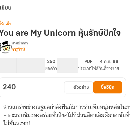
เขียน
ซึ้งกินใจ
You are My Unicorn หุ้นรักษ์ปักใจ
นามปากกา
จารุวัจน์
You
รื่อง
are
My
142.82K
503
250
NC 18
PDF
4 ก.ค. 66
Unicorn
จำนวนคำ
จำนวนหน้า (A5)
ยอดวิว
ระดับเนื้อหา
ประเภทไฟล์
วันที่วางขาย
หุ้น
รักษ์
ปักใจ
240
ตัวอย่าง
ซื้ออีบุ๊ก
สาวแกร่งอย่างณฐมลกำลังฟินกับการร่วมทีมหนุ่มหล่อในภา
+ ตะลอนชิมของอร่อยทั่วสิงคโปร์ ส่วนอีตาเอ็มดีมาดเข้มที่ช
ไม่ยั่นหรอก!