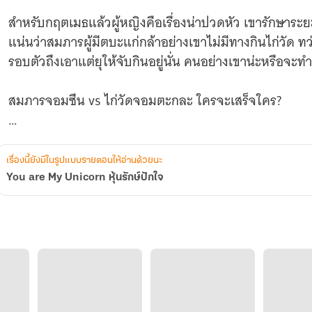
สำหรับกฤตเมธแล้วผู้หญิงคือเรื่องน่าปวดหัว เขารักษาระ
แน่นว่าสมภารผู้มีตบะแก่กล้าอย่างเขาไม่มีทางกินไก่วัด ทว่ามี
รอบตัวถึงเอาแต่ยุให้จับกินอยู่นั่น คนอย่างเขาน่ะหรือจะทำ
สมภารจอมซึน vs ไก่วัดจอมตะกละ ใครจะเสร็จใคร?
ยูนิคอร์นในฝันของพวกเขาคืออะไร?
เรื่องนี้ยังมีในรูปแบบรายตอนให้อ่านด้วยนะ
You are My Unicorn หุ้นรักษ์ปักใจ