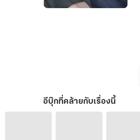
You
are
My
Unicorn
หุ้น
รักษ์
ปักใจ
อีบุ๊กที่คล้ายกับเรื่องนี้