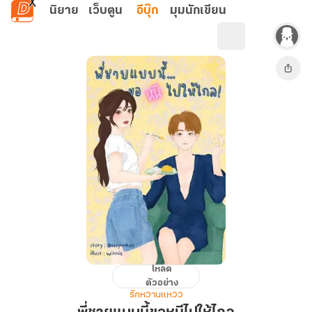
ข้ามไปยังเนื้อหาหลัก
นิยาย
เว็บตูน
อีบุ๊ก
มุมนักเขียน
โหลด
พี่
ตัวอย่าง
ชาย
รักหวานแหวว
แบบ