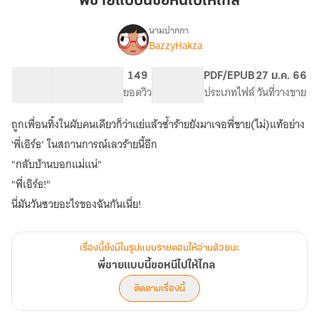
พี่ชายแบบนี้ขอหนีไปให้ไกล
นี้
ขอ
นามปากกา
BazzyHakza
เรื่อง
หนี
พี่
ไป
ชาย
64.61K
264
149
PG ทั่วไป
PDF/EPUB
27 ม.ค. 66
ให้
แบบ
จำนวนคำ
จำนวนหน้า (A5)
ยอดวิว
ระดับเนื้อหา
ประเภทไฟล์
วันที่วางขาย
ไกล
นี้
ขอ
ถูกเพื่อนทิ้งในผับคนเดียวก็ว่าแย่แล้วซ้ำร้ายยังมาเจอพี่ชาย(ไม่)แท้อย่าง
หนี
ไป
'พี่เอิร์ธ’ ในสถานการณ์เลวร้ายนี้อีก
ให้
"กลับบ้านบอกแม่แน่"
ไกล
"พี่เอิร์ธ!"
นี่มันวันซวยอะไรของฉันกันเนี่ย!
เรื่องนี้ยังมีในรูปแบบรายตอนให้อ่านด้วยนะ
พี่ชายแบบนี้ขอหนีไปให้ไกล
ติดตามเรื่องนี้