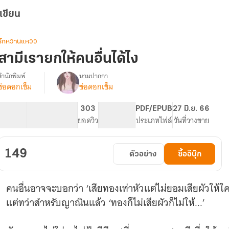
เขียน
รักหวานแหวว
สามีเรายกให้คนอื่นได้ไง
สำนักพิมพ์
นามปากกา
ช่อดอกเข็ม
ช่อดอกเข็ม
รื่อง
สามี
เรา
30.1K
153
303
PG ทั่วไป
PDF/EPUB
27 มิ.ย. 66
ยก
จำนวนคำ
จำนวนหน้า (A5)
ยอดวิว
ระดับเนื้อหา
ประเภทไฟล์
วันที่วางขาย
ให้
คน
อื่น
149
ตัวอย่าง
ซื้ออีบุ๊ก
ได้
ไง
คนอื่นอาจจะบอกว่า ‘เสียทองเท่าหัวแต่ไม่ยอมเสียผัวให้ใค
แต่ทว่าสำหรับญาณินแล้ว ‘ทองก็ไม่เสียผัวก็ไม่ให้...’