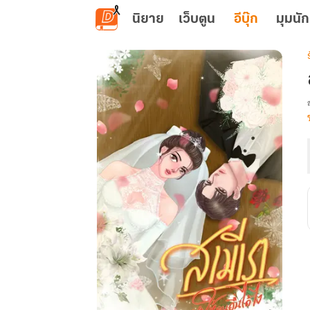
ข้ามไปยังเนื้อหาหลัก
นิยาย
เว็บตูน
อีบุ๊ก
มุมนัก
เ