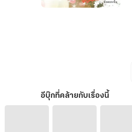
สามี
เรา
ยก
ให้
คน
อื่น
ได้
ไง
อีบุ๊กที่คล้ายกับเรื่องนี้