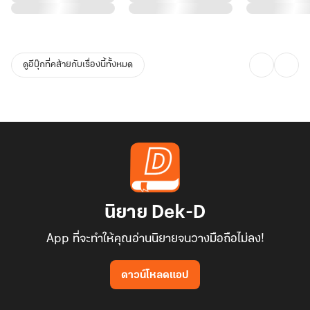
“เธอคงไม่คิดว่ามันนานเกินไปหรอกนะ เงินห้าล้านใช่ว่าจะหากันได้ง่ายๆ
ดูอย่างวันนี้เธอแทบจะยืนแก้ผ้าให้ไอ้พวกผู้ชายบ้ากามนั่นดูแต่ค่า
ตอบแทนที่ได้ก็คงไม่กี่พัน”ไม่ใช่ว่าเพลิงกัลป์คิดจะดูถูก เขาก็แค่เปรียบ
ดูอีบุ๊กที่คล้ายกับเรื่องนี้ทั้งหมด
เทียบให้เธอเข้าใจ
นิยาย Dek-D
App ที่จะทำให้คุณอ่านนิยายจนวางมือถือไม่ลง!
ดาวน์โหลดแอป