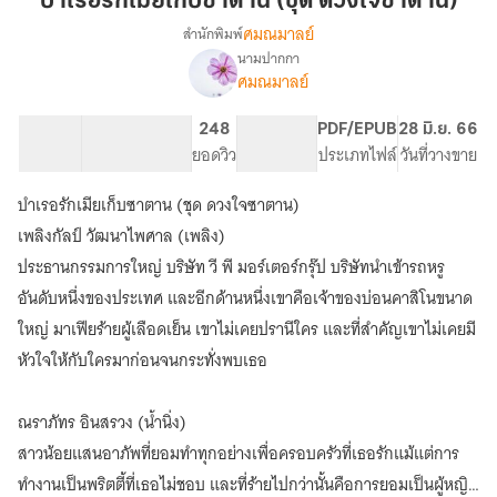
บำเรอรักเมียเก็บซาตาน (ชุด ดวงใจซาตาน)
เก็บ
ศมณมาลย์
สำนักพิมพ์
ซาตาน
นามปากกา
เรื่อง
(ชุด
ศมณมาลย์
บำเรอ
ดวงใจ
รัก
ซาตาน)
เมีย
30.98K
186
248
PG ทั่วไป
PDF/EPUB
28 มิ.ย. 66
เก็บ
จำนวนคำ
จำนวนหน้า (A5)
ยอดวิว
ระดับเนื้อหา
ประเภทไฟล์
วันที่วางขาย
ซาตาน
(ชุด
บำเรอรักเมียเก็บซาตาน (ชุด ดวงใจซาตาน)
ดวงใจ
เพลิงกัลป์ วัฒนาไพศาล (เพลิง)
ซาตาน)
ประธานกรรมการใหญ่ บริษัท วี พี มอร์เตอร์กรุ๊ป บริษัทนำเข้ารถหรู
อันดับหนึ่งของประเทศ และอีกด้านหนึ่งเขาคือเจ้าของบ่อนคาสิโนขนาด
ใหญ่ มาเฟียร้ายผู้เลือดเย็น เขาไม่เคยปรานีใคร และที่สำคัญเขาไม่เคยมี
หัวใจให้กับใครมาก่อนจนกระทั่งพบเธอ
ณราภัทร อินสรวง (น้ำนิ่ง)
สาวน้อยแสนอาภัพที่ยอมทำทุกอย่างเพื่อครอบครัวที่เธอรักแม้แต่การ
ทำงานเป็นพริตตี้ที่เธอไม่ชอบ และที่ร้ายไปกว่านั้นคือการยอมเป็นผู้หญิง