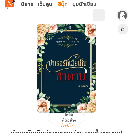
ข้ามไปยังเนื้อหาหลัก
นิยาย
เว็บตูน
อีบุ๊ก
มุมนักเขียน
โหลด
บำเรอ
ตัวอย่าง
รัก
ซึ้งกินใจ
เมีย