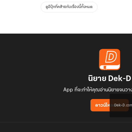
ดูอีบุ๊กที่คล้ายกับเรื่องนี้ทั้งหมด
นิยาย Dek-D
App ที่จะทำให้คุณอ่านนิยายจนวาง
Dek-D.com ใช
ดาวน์โหลดแอป