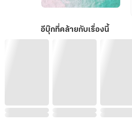
ให้
รัก
ลิขิต
อีบุ๊กที่คล้ายกับเรื่องนี้
เรา