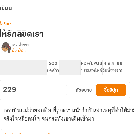
เขียน
ซึ้งกินใจ
ให้รักลิขิตเรา
นามปากกา
มิราริสา
รื่อง
ให้
รัก
125.13K
588
202
PG ทั่วไป
PDF/EPUB
4 ก.ค. 66
ลิขิต
จำนวนคำ
จำนวนหน้า (A5)
ยอดวิว
ระดับเนื้อหา
ประเภทไฟล์
วันที่วางขาย
เรา
(E-
Book)
229
ตัวอย่าง
ซื้ออีบุ๊ก
เธอเป็นแม่ม่ายลูกติด ที่ถูกตราหน้าว่าเป็นสาเหตุที่ทำให้สา
จริงใจหรือสนใจ จนกระทั่งเขาเดินเข้ามา