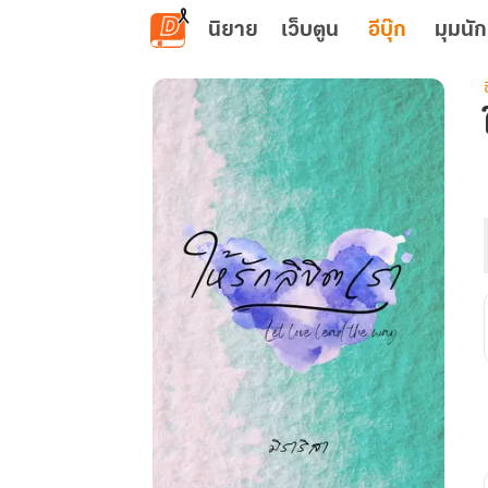
ข้ามไปยังเนื้อหาหลัก
นิยาย
เว็บตูน
อีบุ๊ก
มุมนัก
เ