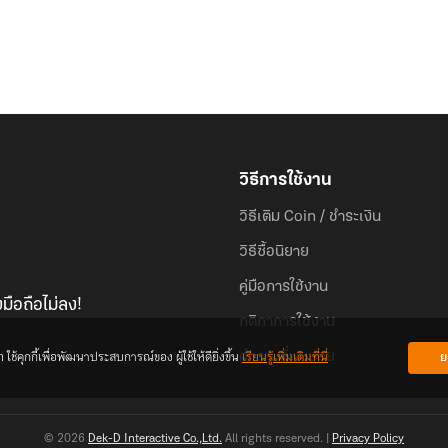
วิธีการใช้งาน
วิธีเติม Coin / ชำระเงิน
วิธีซื้อนิยาย
คู่มือการใช้งาน
มือถือไม่ลง!
กติกาการใช้งาน
้คุกกี้เพื่อพัฒนาประสบการณ์ของ ผู้ใช้ให้ดียิ่งขึ้น
เรียนรู้เพิ่มเติมที่นี่
ย
คำถามที่พบบ่อย
© 2026
Dek-D Interactive Co.,Ltd.
All rights reserved. |
Privacy Policy