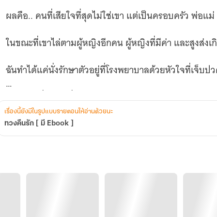
ผลคือ.. คนที่เสียใจที่สุดไม่ใช่เขา แต่เป็นครอบครัว พ่อแม่
ในขณะที่เขาไล่ตามผู้หญิงอีกคน ผู้หญิงที่มีค่า และสูงส่งเก
ฉันทำได้แค่นั่งรักษาตัวอยู่ที่โรงพยาบาลด้วยหัวใจที่เจ็บป
มันไม่ใช่เรื่องง่ายที่จะตัดใจ
เรื่องนี้ยังมีในรูปแบบรายตอนให้อ่านด้วยนะ
แต่ฉันไม่ได้หูหนวก ตาก็ไม่ได้บอด ไม่ต้องให้ใครบอกก็รู้ว่า
ทวงคืนรัก [ มี Ebook ]
ในวันที่ฉันเลือกจะยอมรับความจริง ปล่อยมือจากความรักที่
เรื่องไม่คาดคิดก็เกิดขึ้น ...ฉันท้อง
ท้องลูกของฮาน!