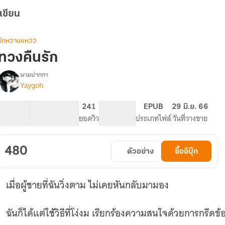
เขียน
รักหวานแหวว
ทวงคืนรัก
นามปากกา
Yaygoh
รื่อง
ทวง
คืน
202.31K
584
241
PG ทั่วไป
EPUB
29 มิ.ย. 66
รัก
จำนวนคำ
จำนวนหน้า (A5)
ยอดวิว
ระดับเนื้อหา
ประเภทไฟล์
วันที่วางขาย
[
มี
Ebook
480
ตัวอย่าง
ซื้ออีบุ๊ก
]
เมื่อผู้ชายที่ฉันวิ่งตาม ไม่เคยหันกลับมามอง
ฉันก็ได้แต่ใช้วิธีที่โง่งม เรียกร้องความสนใจด้วยการกรีดข้