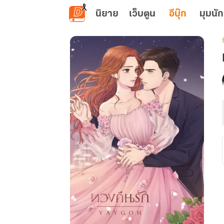
ข้ามไปยังเนื้อหาหลัก
นิยาย
เว็บตูน
อีบุ๊ก
มุมนัก
เ