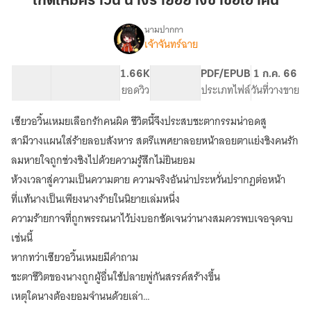
เกิดใหม่คราวนี้ นางร้ายอย่างข้าขอเอาคืน
นี้
นาง
นามปากกา
เจ้าจันทร์ฉาย
เรื่อง
ร้าย
เกิด
อย่าง
ใหม่
96.29K
413
1.66K
PG ทั่วไป
PDF/EPUB
1 ก.ค. 66
ข้า
คราว
จำนวนคำ
จำนวนหน้า (A5)
ยอดวิว
ระดับเนื้อหา
ประเภทไฟล์
วันที่วางขาย
ขอ
นี้
นาง
เอา
เซียวอวิ้นเหมยเลือกรักคนผิด ชีวิตนี้จึงประสบชะตากรรมน่าอดสู
ร้าย
คืน
อย่าง
สามีวางแผนใส่ร้ายลอบสังหาร สตรีแพศยาลอยหน้าลอยตาแย่งชิงคนรัก
ข้า
ลมหายใจถูกช่วงชิงไปด้วยความรู้สึกไม่ยินยอม
ขอ
ห้วงเวลาสู่ความเป็นความตาย ความจริงอันน่าประหวั่นปรากฏต่อหน้า
เอา
คืน
ที่แท้นางเป็นเพียงนางร้ายในนิยายเล่มหนึ่ง
ความร้ายกาจที่ถูกพรรณนาไว้บ่งบอกชัดเจนว่านางสมควรพบเจอจุดจบ
เช่นนี้
หากทว่าเซียวอวิ้นเหมยมีคำถาม
ชะตาชีวิตของนางถูกผู้อื่นใช้ปลายพู่กันสรรค์สร้างขึ้น
เหตุใดนางต้องยอมจำนนด้วยเล่า