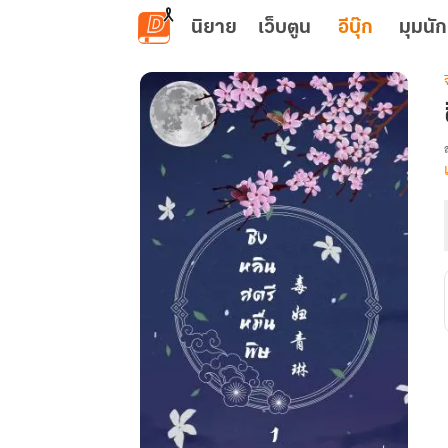
ข้ามไปยังเนื้อหาหลัก
นิยาย
เว็บตูน
อีบุ๊ก
มุมนัก
เ