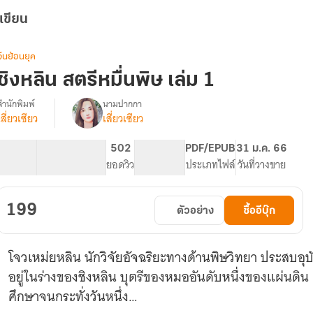
เขียน
จีนย้อนยุค
ชิงหลิน สตรีหมื่นพิษ เล่ม 1
สำนักพิมพ์
นามปากกา
เสี่ยวเซียว
เสี่ยวเซียว
รื่อง
ชิง
หลิน
83.32K
423
502
PG ทั่วไป
PDF/EPUB
31 ม.ค. 66
สตรี
จำนวนคำ
จำนวนหน้า (A5)
ยอดวิว
ระดับเนื้อหา
ประเภทไฟล์
วันที่วางขาย
หมื่น
พิษ
(จบ
199
ตัวอย่าง
ซื้ออีบุ๊ก
แล้ว
มี
E-
โจวเหม่ยหลิน นักวิจัยอัจฉริยะทางด้านพิษวิทยา ประสบอุบ
book)
อยู่ในร่างของชิงหลิน บุตรีของหมออันดับหนึ่งของแผ่นดิน 
ศึกษาจนกระทั่งวันหนึ่ง…