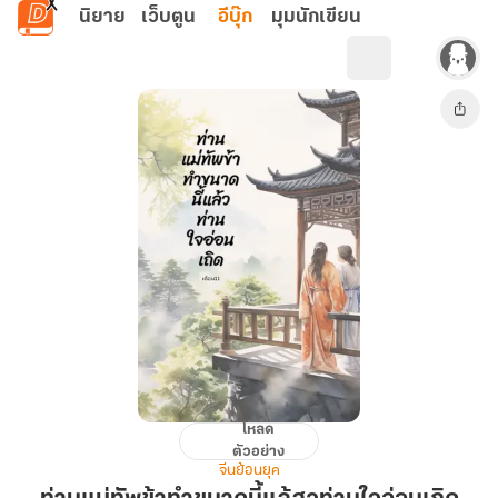
ข้ามไปยังเนื้อหาหลัก
นิยาย
เว็บตูน
อีบุ๊ก
มุมนักเขียน
โหลด
ท่าน
ตัวอย่าง
แม่ทัพ
จีนย้อนยุค
ข้า