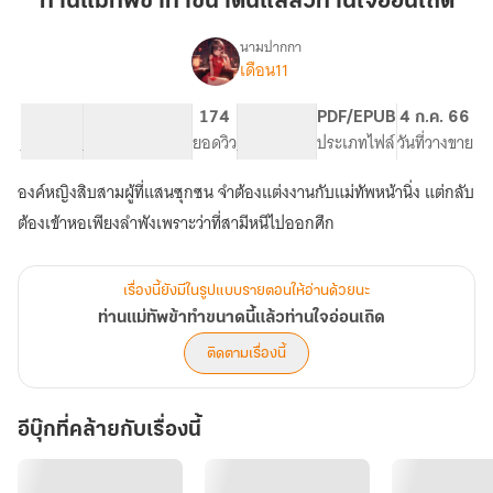
ท่านแม่ทัพข้าทำขนาดนี้แล้สวท่านใจอ่อนเถิด
ทำ
ขนาด
นามปากกา
เดือน11
เรื่อง
นี้
ท่าน
แล้
แม่ทัพ
29.84K
208
174
PG ทั่วไป
PDF/EPUB
4 ก.ค. 66
สว
ข้า
จำนวนคำ
จำนวนหน้า (A5)
ยอดวิว
ระดับเนื้อหา
ประเภทไฟล์
วันที่วางขาย
ท่าน
ทำ
ขนาด
ใจอ่อน
องค์หญิงสิบสามผู้ที่แสนซุกซน จำต้องแต่งงานกับแม่ทัพหน้านิ่ง แต่กลับ
นี้
เถิด
แล้ว
ต้องเข้าหอเพียงลำพังเพราะว่าที่สามีหนีไปออกศึก
ท่าน
ใจอ่อน
เถิด
เรื่องนี้ยังมีในรูปแบบรายตอนให้อ่านด้วยนะ
ท่านแม่ทัพข้าทำขนาดนี้แล้วท่านใจอ่อนเถิด
ติดตามเรื่องนี้
อีบุ๊กที่คล้ายกับเรื่องนี้