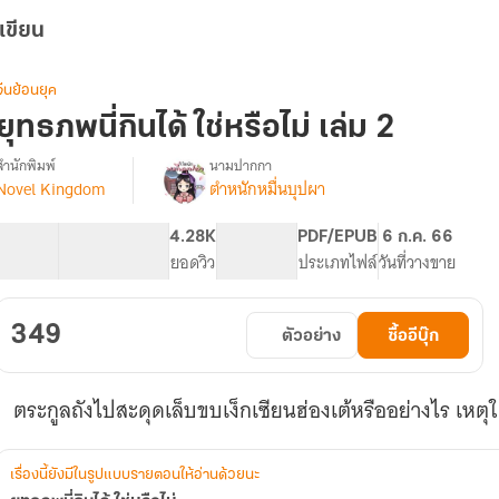
เขียน
จีนย้อนยุค
ยุทธภพนี่กินได้ ใช่หรือไม่ เล่ม 2
สำนักพิมพ์
นามปากกา
Novel Kingdom
ตำหนักหมื่นบุปผา
รื่อง
ยุทธ
ภพ
251.2K
1.06K
4.28K
PG ทั่วไป
PDF/EPUB
6 ก.ค. 66
ี่
จำนวนคำ
จำนวนหน้า (A5)
ยอดวิว
ระดับเนื้อหา
ประเภทไฟล์
วันที่วางขาย
กิน
ได้
ใช่
349
ตัวอย่าง
ซื้ออีบุ๊ก
หรือ
ไม่
ตระกูลถังไปสะดุดเล็บขบเง็กเซียนฮ่องเต้หรืออย่างไร เหตุใ
เรื่องนี้ยังมีในรูปแบบรายตอนให้อ่านด้วยนะ