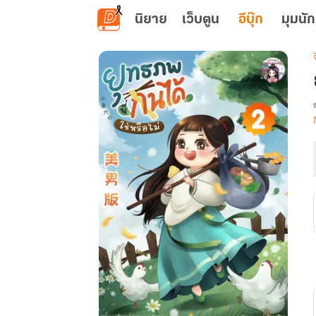
ข้ามไปยังเนื้อหาหลัก
นิยาย
เว็บตูน
อีบุ๊ก
มุมนัก
เ
น