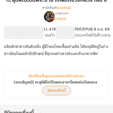
ทะลุมิติไปเป็นพระชายาโหดแห่งวังหลวง เล่ม 6
เป็น
Novelhall
สำนักพิมพ์
พระ
นามปากกา
(จบ
เรื่อง
ชายา
chawin
บริบูรณ์)
โหด
ทะลุ
แห่ง
50.3K
280
11.47K
PG ทั่วไป
PDF/EPUB
8 ก.ค. 66
มิติ
วัง
จำนวนคำ
จำนวนหน้า (A5)
ยอดวิว
ระดับเนื้อหา
ประเภทไฟล์
วันที่วางขาย
ไป
หลวง
เป็น
พระ
อดีตนักฆ่าสาวอันดับหนึ่ง ผู้มีใจคอโหดเหี้ยมอำมหิต ได้ทะลุมิติอยู่ในร่าง
เล่ม
ชายา
6
สาวน้อยโฉมหน้าอัปลักษณ์ ที่ทุกคนต่างสาปส่งและรังแกสารพัด!
โหด
แห่ง
วัง
หลวง
เรื่องนี้ยังมีในรูปแบบรายตอนให้อ่านด้วยนะ
(จบบริบูรณ์) ทะลุมิติไปเป็นพระชายาโหดแห่งวังหลวง
ติดตามเรื่องนี้