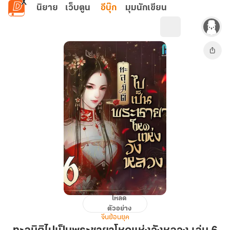
ข้ามไปยังเนื้อหาหลัก
นิยาย
เว็บตูน
อีบุ๊ก
มุมนักเขียน
โหลด
ทะลุ
ตัวอย่าง
มิติ
จีนย้อนยุค
ไป