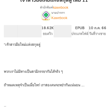
เจ้าสาวมือใหม่แห่งสกุลลู่ เล่ม 11
ใหม่
kawebook
สำนักพิมพ์
แห่ง
นามปากกา
[นิยาย
เรื่อง
สกุล
Kawebook
แปล]
ลู่
เจ้า
เล่ม
74.24K
449
18.62K
PG ทั่วไป
EPUB
10 ก.ค. 66
สาว
11
จำนวนคำ
จำนวนหน้า (A5)
ยอดวิว
ระดับเนื้อหา
ประเภทไฟล์
วันที่วางขาย
มือ
ใหม่
แห่ง
"เจ้าสาวมือใหม่แห่งสกุลลู่
สกุล
ลู่
(ทดลอง
อ่าน
ฟรี-
พวกเราไม่มีทางเป็นสามีภรรยากันได้จริง ๆ
Pack)
ถ้าหมดเหตุจำเป็นเมื่อไหร่ เราสองคนจะหย่ากันแน่นอน ….