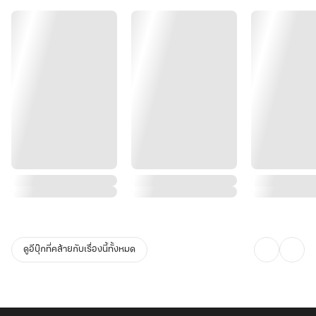
แต่ยังไงดีล่ะ....เป็นคุณนายลู่ไปสักปีสองปี ก็คงไม่เป็นอะไรหรอก
แค่ย้ายมาอยู่ใต้หลังคาเดียวกัน นอกเหนือจากนี้ต่างคนต่างใช้ชีวิต
และมันช่างเป็นความคิดที่
เยี่ยมมาก !"
ดูอีบุ๊กที่คล้ายกับเรื่องนี้ทั้งหมด