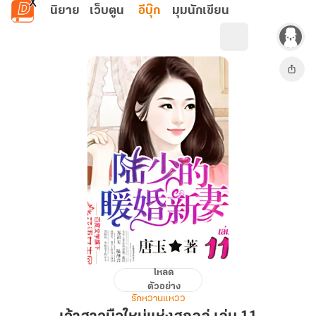
ข้ามไปยังเนื้อหาหลัก
นิยาย
เว็บตูน
อีบุ๊ก
มุมนักเขียน
โหลด
เจ้า
ตัวอย่าง
สาว
รักหวานแหวว
มือ