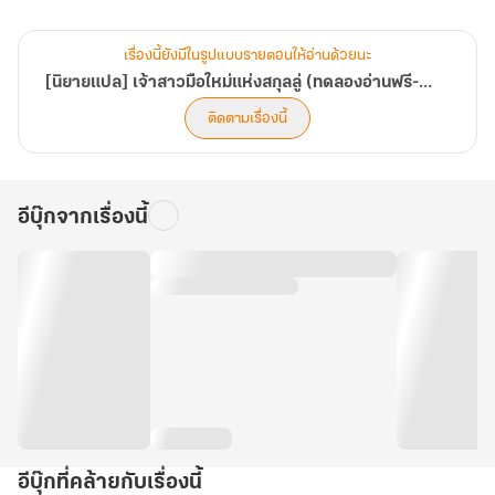
เมื่อสถานการณ์มันบีบบังคับ ทำให้ ‘ซูเจี่ยนอัน’
เรื่องนี้ยังมีในรูปแบบรายตอนให้อ่านด้วยนะ
ต้องมาแต่งงานกับคนแปลกหน้าที่รู้จักกันดีอย่าง ‘ลู่เป๋าเหยี่ยน’
[นิยายแปล] เจ้าสาวมือใหม่แห่งสกุลลู่ (ทดลองอ่านฟรี-Pack)
ติดตามเรื่องนี้
รักแรกที่(เคย)เป็นไปไม่ได้สำหรับเธอ
.
อีบุ๊กจากเรื่องนี้
ถึงแม้กำหนดของการหย่าจะมาอีกใน 2 ปี ข้างหน้า
แต่..เธอต้องอยู่กับเขาถึง 2 ปีเลยนะ! แล้วอย่างนี้เธอจะรอดเหรอ ?!
.
เธอไม่ได้รักเขาแล้วนี่ เธอต้องแต่งเพราะมันจำเป็น (จริง ๆ )
อีบุ๊กที่คล้ายกับเรื่องนี้