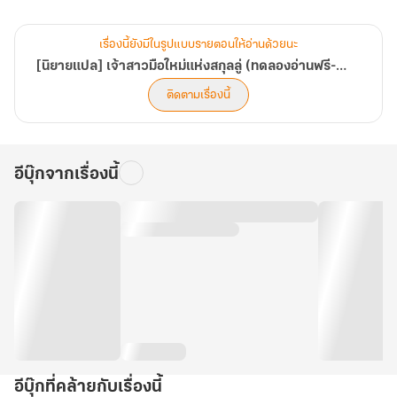
เมื่อสถานการณ์มันบีบบังคับ ทำให้ ‘ซูเจี่ยนอัน’
เรื่องนี้ยังมีในรูปแบบรายตอนให้อ่านด้วยนะ
ต้องมาแต่งงานกับคนแปลกหน้าที่รู้จักกันดีอย่าง ‘ลู่เป๋าเหยี่ยน’
[นิยายแปล] เจ้าสาวมือใหม่แห่งสกุลลู่ (ทดลองอ่านฟรี-Pack)
ติดตามเรื่องนี้
รักแรกที่(เคย)เป็นไปไม่ได้สำหรับเธอ
.
อีบุ๊กจากเรื่องนี้
ถึงแม้กำหนดของการหย่าจะมาอีกใน 2 ปี ข้างหน้า
แต่..เธอต้องอยู่กับเขาถึง 2 ปีเลยนะ! แล้วอย่างนี้เธอจะรอดเหรอ ?!
.
เธอไม่ได้รักเขาแล้วนี่ เธอต้องแต่งเพราะมันจำเป็น (จริง ๆ )
อีบุ๊กที่คล้ายกับเรื่องนี้