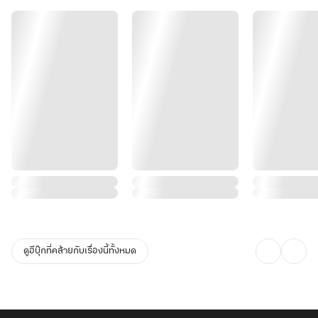
แต่ยังไงดีล่ะ....เป็นคุณนายลู่ไปสักปีสองปี ก็คงไม่เป็นอะไรหรอก
แค่ย้ายมาอยู่ใต้หลังคาเดียวกัน นอกเหนือจากนี้ต่างคนต่างใช้ชีวิต
และมันช่างเป็นความคิดที่
เยี่ยมมาก !"
ดูอีบุ๊กที่คล้ายกับเรื่องนี้ทั้งหมด