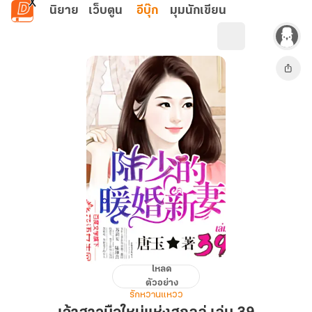
ข้ามไปยังเนื้อหาหลัก
นิยาย
เว็บตูน
อีบุ๊ก
มุมนักเขียน
โหลด
เจ้า
ตัวอย่าง
สาว
รักหวานแหวว
มือ