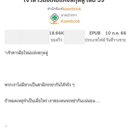
เจ้าสาวมือใหม่แห่งสกุลลู่ เล่ม 39
ใหม่
kawebook
สำนักพิมพ์
แห่ง
นามปากกา
[นิยาย
เรื่อง
สกุล
Kawebook
แปล]
ลู่
เจ้า
เล่ม
64.68K
448
18.66K
PG ทั่วไป
EPUB
10 ก.ค. 66
สาว
39
จำนวนคำ
จำนวนหน้า (A5)
ยอดวิว
ระดับเนื้อหา
ประเภทไฟล์
วันที่วางขาย
มือ
ใหม่
แห่ง
"เจ้าสาวมือใหม่แห่งสกุลลู่
สกุล
ลู่
(ทดลอง
อ่าน
ฟรี-
พวกเราไม่มีทางเป็นสามีภรรยากันได้จริง ๆ
Pack)
ถ้าหมดเหตุจำเป็นเมื่อไหร่ เราสองคนจะหย่ากันแน่นอน ….