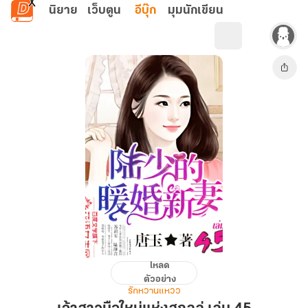
ข้ามไปยังเนื้อหาหลัก
นิยาย
เว็บตูน
อีบุ๊ก
มุมนักเขียน
โหลด
เจ้า
ตัวอย่าง
สาว
รักหวานแหวว
มือ