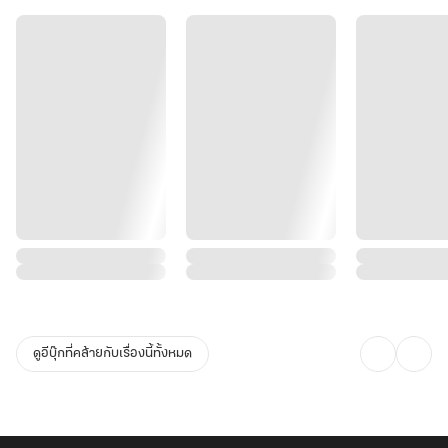
แต่ยังไงดีล่ะ....เป็นคุณนายลู่ไปสักปีสองปี ก็คงไม่เป็นอะไรหรอก
แค่ย้ายมาอยู่ใต้หลังคาเดียวกัน นอกเหนือจากนี้ต่างคนต่างใช้ชีวิต
และมันช่างเป็นความคิดที่
เยี่ยมมาก !"
ดูอีบุ๊กที่คล้ายกับเรื่องนี้ทั้งหมด