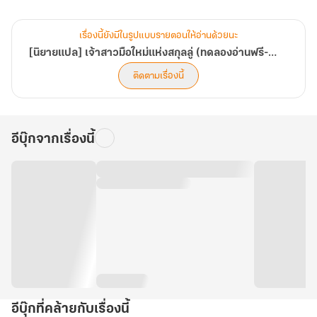
เมื่อสถานการณ์มันบีบบังคับ ทำให้ ‘ซูเจี่ยนอัน’
เรื่องนี้ยังมีในรูปแบบรายตอนให้อ่านด้วยนะ
ต้องมาแต่งงานกับคนแปลกหน้าที่รู้จักกันดีอย่าง ‘ลู่เป๋าเหยี่ยน’
[นิยายแปล] เจ้าสาวมือใหม่แห่งสกุลลู่ (ทดลองอ่านฟรี-Pack)
ติดตามเรื่องนี้
รักแรกที่(เคย)เป็นไปไม่ได้สำหรับเธอ
.
อีบุ๊กจากเรื่องนี้
ถึงแม้กำหนดของการหย่าจะมาอีกใน 2 ปี ข้างหน้า
แต่..เธอต้องอยู่กับเขาถึง 2 ปีเลยนะ! แล้วอย่างนี้เธอจะรอดเหรอ ?!
.
เธอไม่ได้รักเขาแล้วนี่ เธอต้องแต่งเพราะมันจำเป็น (จริง ๆ )
อีบุ๊กที่คล้ายกับเรื่องนี้