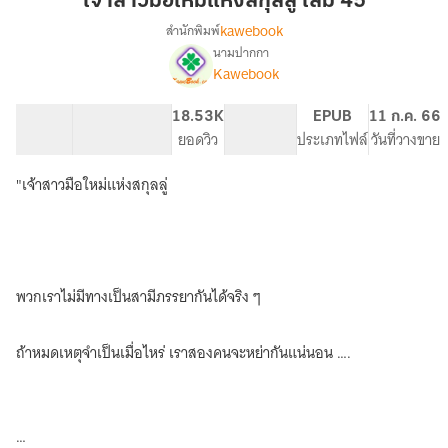
เจ้าสาวมือใหม่แห่งสกุลลู่ เล่ม 45
ใหม่
kawebook
สำนักพิมพ์
แห่ง
นามปากกา
[นิยาย
เรื่อง
สกุล
Kawebook
แปล]
ลู่
เจ้า
เล่ม
60.51K
430
18.53K
PG ทั่วไป
EPUB
11 ก.ค. 66
สาว
45
จำนวนคำ
จำนวนหน้า (A5)
ยอดวิว
ระดับเนื้อหา
ประเภทไฟล์
วันที่วางขาย
มือ
ใหม่
แห่ง
"เจ้าสาวมือใหม่แห่งสกุลลู่
สกุล
ลู่
(ทดลอง
อ่าน
ฟรี-
พวกเราไม่มีทางเป็นสามีภรรยากันได้จริง ๆ
Pack)
ถ้าหมดเหตุจำเป็นเมื่อไหร่ เราสองคนจะหย่ากันแน่นอน ….