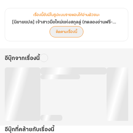
เมื่อสถานการณ์มันบีบบังคับ ทำให้ ‘ซูเจี่ยนอัน’
เรื่องนี้ยังมีในรูปแบบรายตอนให้อ่านด้วยนะ
ต้องมาแต่งงานกับคนแปลกหน้าที่รู้จักกันดีอย่าง ‘ลู่เป๋าเหยี่ยน’
[นิยายแปล] เจ้าสาวมือใหม่แห่งสกุลลู่ (ทดลองอ่านฟรี-Pack)
ติดตามเรื่องนี้
รักแรกที่(เคย)เป็นไปไม่ได้สำหรับเธอ
.
อีบุ๊กจากเรื่องนี้
ถึงแม้กำหนดของการหย่าจะมาอีกใน 2 ปี ข้างหน้า
แต่..เธอต้องอยู่กับเขาถึง 2 ปีเลยนะ! แล้วอย่างนี้เธอจะรอดเหรอ ?!
.
เธอไม่ได้รักเขาแล้วนี่ เธอต้องแต่งเพราะมันจำเป็น (จริง ๆ )
อีบุ๊กที่คล้ายกับเรื่องนี้