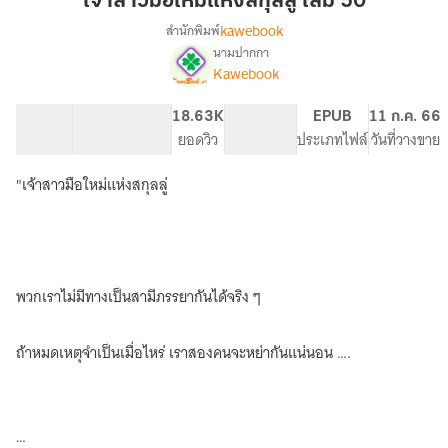
เจ้าสาวมือใหม่แห่งสกุลลู่ เล่ม 50
ใหม่
kawebook
สำนักพิมพ์
แห่ง
นามปากกา
[นิยาย
เรื่อง
สกุล
Kawebook
แปล]
ลู่
เจ้า
เล่ม
59.78K
435
18.63K
PG ทั่วไป
EPUB
11 ก.ค. 66
สาว
50
จำนวนคำ
จำนวนหน้า (A5)
ยอดวิว
ระดับเนื้อหา
ประเภทไฟล์
วันที่วางขาย
มือ
ใหม่
แห่ง
"เจ้าสาวมือใหม่แห่งสกุลลู่
สกุล
ลู่
(ทดลอง
อ่าน
ฟรี-
พวกเราไม่มีทางเป็นสามีภรรยากันได้จริง ๆ
Pack)
ถ้าหมดเหตุจำเป็นเมื่อไหร่ เราสองคนจะหย่ากันแน่นอน ….