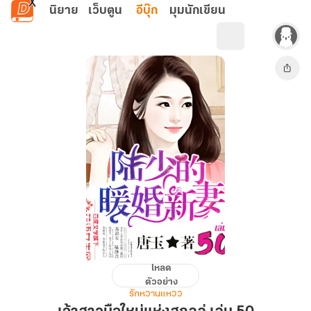
ข้ามไปยังเนื้อหาหลัก
นิยาย
เว็บตูน
อีบุ๊ก
มุมนักเขียน
โหลด
เจ้า
ตัวอย่าง
สาว
รักหวานแหวว
มือ