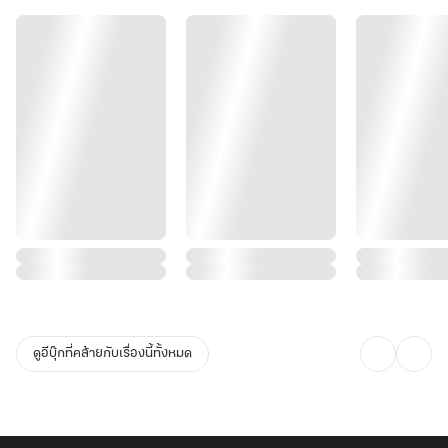
แต่ยังไงดีล่ะ....เป็นคุณนายลู่ไปสักปีสองปี ก็คงไม่เป็นอะไรหรอก
แค่ย้ายมาอยู่ใต้หลังคาเดียวกัน นอกเหนือจากนี้ต่างคนต่างใช้ชีวิต
และมันช่างเป็นความคิดที่
เยี่ยมมาก !"
ดูอีบุ๊กที่คล้ายกับเรื่องนี้ทั้งหมด