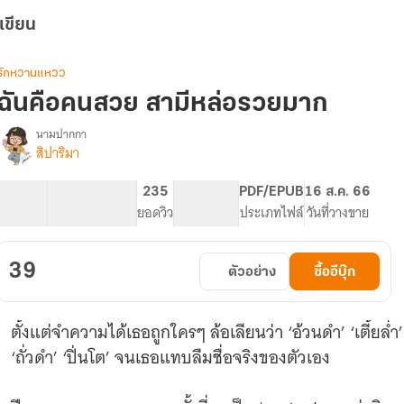
เขียน
รักหวานแหวว
ฉันคือคนสวย สามีหล่อรวยมาก
นามปากกา
สิปาริมา
รื่อง
ฉัน
คือ
11.7K
57
235
PG ทั่วไป
PDF/EPUB
16 ส.ค. 66
คน
จำนวนคำ
จำนวนหน้า (A5)
ยอดวิว
ระดับเนื้อหา
ประเภทไฟล์
วันที่วางขาย
สวย
สามี
หล่อ
39
ตัวอย่าง
ซื้ออีบุ๊ก
รวย
มาก
ตั้งแต่จำความได้เธอถูกใครๆ ล้อเลียนว่า ‘อ้วนดำ’ ‘เตี้ยล่ำ’ 
‘ถั่วดำ’ ‘ปิ่นโต’ จนเธอแทบลืมชื่อจริงของตัวเอง