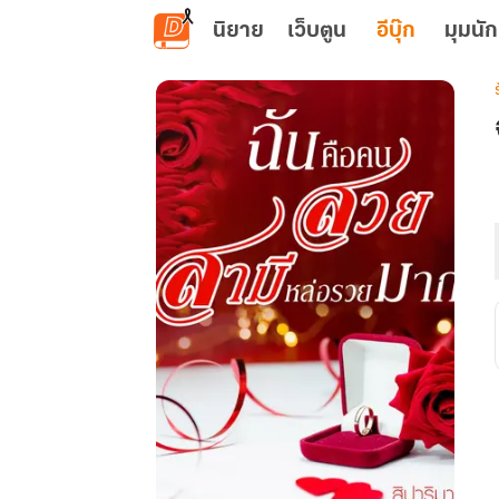
ข้ามไปยังเนื้อหาหลัก
นิยาย
เว็บตูน
อีบุ๊ก
มุมนัก
เ