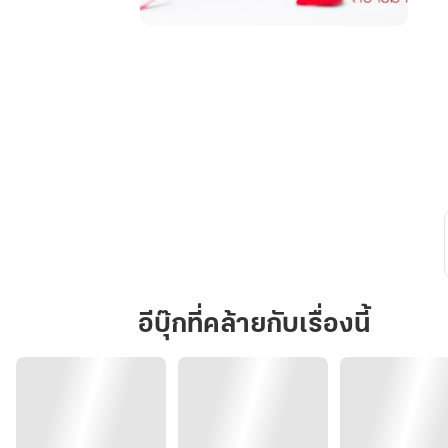
ฉัน
คือ
คน
สวย
สามี
หล่อ
รวย
มาก
อีบุ๊กที่คล้ายกับเรื่องนี้