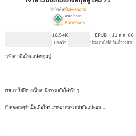
เจ้าสาวมือใหม่แห่งสกุลลู่ เล่ม 71
ใหม่
kawebook
สำนักพิมพ์
แห่ง
นามปากกา
[นิยาย
เรื่อง
สกุล
Kawebook
แปล]
ลู่
เจ้า
เล่ม
63.39K
477
18.54K
PG ทั่วไป
EPUB
11 ก.ค. 66
สาว
71
จำนวนคำ
จำนวนหน้า (A5)
ยอดวิว
ระดับเนื้อหา
ประเภทไฟล์
วันที่วางขาย
มือ
ใหม่
แห่ง
"เจ้าสาวมือใหม่แห่งสกุลลู่
สกุล
ลู่
(ทดลอง
อ่าน
ฟรี-
พวกเราไม่มีทางเป็นสามีภรรยากันได้จริง ๆ
Pack)
ถ้าหมดเหตุจำเป็นเมื่อไหร่ เราสองคนจะหย่ากันแน่นอน ….