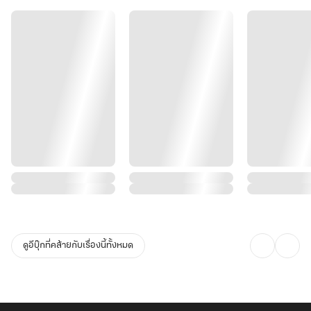
แต่ยังไงดีล่ะ....เป็นคุณนายลู่ไปสักปีสองปี ก็คงไม่เป็นอะไรหรอก
แค่ย้ายมาอยู่ใต้หลังคาเดียวกัน นอกเหนือจากนี้ต่างคนต่างใช้ชีวิต
และมันช่างเป็นความคิดที่
เยี่ยมมาก !"
ดูอีบุ๊กที่คล้ายกับเรื่องนี้ทั้งหมด