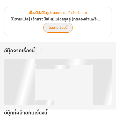
เมื่อสถานการณ์มันบีบบังคับ ทำให้ ‘ซูเจี่ยนอัน’
เรื่องนี้ยังมีในรูปแบบรายตอนให้อ่านด้วยนะ
ต้องมาแต่งงานกับคนแปลกหน้าที่รู้จักกันดีอย่าง ‘ลู่เป๋าเหยี่ยน’
[นิยายแปล] เจ้าสาวมือใหม่แห่งสกุลลู่ (ทดลองอ่านฟรี-Pack)
ติดตามเรื่องนี้
รักแรกที่(เคย)เป็นไปไม่ได้สำหรับเธอ
.
อีบุ๊กจากเรื่องนี้
ถึงแม้กำหนดของการหย่าจะมาอีกใน 2 ปี ข้างหน้า
แต่..เธอต้องอยู่กับเขาถึง 2 ปีเลยนะ! แล้วอย่างนี้เธอจะรอดเหรอ ?!
.
เธอไม่ได้รักเขาแล้วนี่ เธอต้องแต่งเพราะมันจำเป็น (จริง ๆ )
อีบุ๊กที่คล้ายกับเรื่องนี้