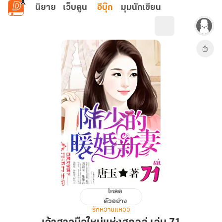
ข้ามไปยังเนื้อหาหลัก
นิยาย
เว็บตูน
อีบุ๊ก
มุมนักเขียน
โหลด
เจ้า
ตัวอย่าง
สาว
รักหวานแหวว
มือ