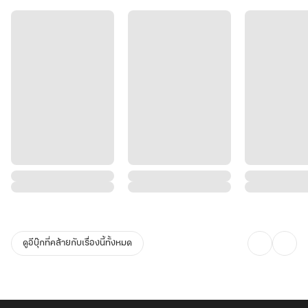
แต่ยังไงดีล่ะ....เป็นคุณนายลู่ไปสักปีสองปี ก็คงไม่เป็นอะไรหรอก
แค่ย้ายมาอยู่ใต้หลังคาเดียวกัน นอกเหนือจากนี้ต่างคนต่างใช้ชีวิต
และมันช่างเป็นความคิดที่
เยี่ยมมาก !"
ดูอีบุ๊กที่คล้ายกับเรื่องนี้ทั้งหมด