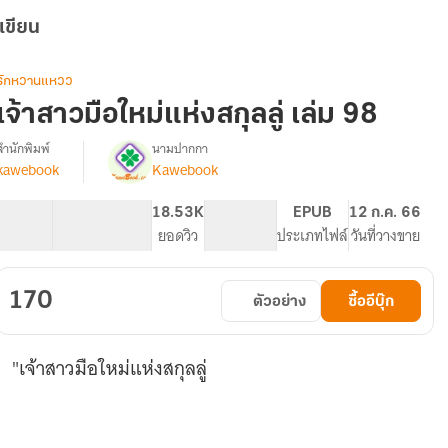
เขียน
รักหวานแหวว
เจ้าสาวมือใหม่แห่งสกุลลู่ เล่ม 98
สำนักพิมพ์
นามปากกา
kawebook
Kawebook
[นิยาย
รื่อง
แปล]
เจ้า
64.1K
545
18.53K
PG ทั่วไป
EPUB
12 ก.ค. 66
สาว
จำนวนคำ
จำนวนหน้า (A5)
ยอดวิว
ระดับเนื้อหา
ประเภทไฟล์
วันที่วางขาย
มือ
ใหม่
แห่ง
170
ตัวอย่าง
ซื้ออีบุ๊ก
สกุล
ู่
(ทดลอง
"เจ้าสาวมือใหม่แห่งสกุลลู่
อ่าน
ฟรี-
Pack)