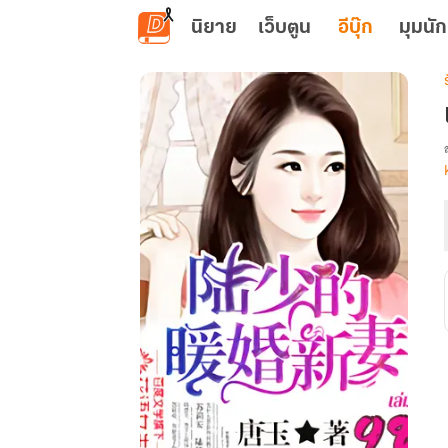
ข้ามไปยังเนื้อหาหลัก
นิยาย
เว็บตูน
อีบุ๊ก
มุมนัก
เ
ล