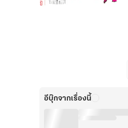
เจ้า
สาว
มือ
ใหม่
แห่ง
สกุล
ลู่
เล่ม
98
อีบุ๊กจากเรื่องนี้