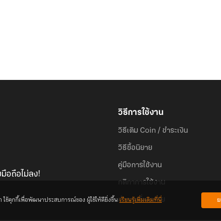
วิธีการใช้งาน
วิธีเติม Coin / ชำระเงิน
วิธีซื้อนิยาย
คู่มือการใช้งาน
มือถือไม่ลง!
กติกาการใช้งาน
้คุกกี้เพื่อพัฒนาประสบการณ์ของ ผู้ใช้ให้ดียิ่งขึ้น
เรียนรู้เพิ่มเติมที่นี่
ย
คำถามที่พบบ่อย