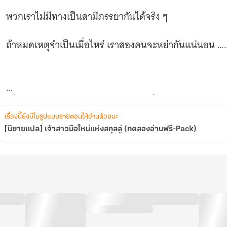
พวกเราไม่มีทางเป็นสามีภรรยากันได้จริง ๆ
ถ้าหมดเหตุจำเป็นเมื่อไหร่ เราสองคนจะหย่ากันแน่นอน ….
เมื่อสถานการณ์มันบีบบังคับ ทำให้ ‘ซูเจี่ยนอัน’
เรื่องนี้ยังมีในรูปแบบรายตอนให้อ่านด้วยนะ
ต้องมาแต่งงานกับคนแปลกหน้าที่รู้จักกันดีอย่าง ‘ลู่เป๋าเหยี
[นิยายแปล] เจ้าสาวมือใหม่แห่งสกุลลู่ (ทดลองอ่านฟรี-Pack)
รักแรกที่(เคย)เป็นไปไม่ได้สำหรับเธอ
.
ถึงแม้กำหนดของการหย่าจะมาอีกใน 2 ปี ข้างหน้า