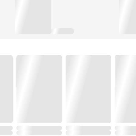
แต่..เธอต้องอยู่กับเขาถึง 2 ปีเลยนะ! แล้วอย่างนี้เธอจะรอ
.
เธอไม่ได้รักเขาแล้วนี่ เธอต้องแต่งเพราะมันจำเป็น (จริง ๆ 
แต่ยังไงดีล่ะ....เป็นคุณนายลู่ไปสักปีสองปี ก็คงไม่เป็นอะ
แค่ย้ายมาอยู่ใต้หลังคาเดียวกัน นอกเหนือจากนี้ต่างคนต่าง
และมันช่างเป็นความคิดที่
เยี่ยมมาก !"