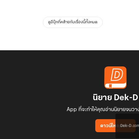
ดูอีบุ๊กที่คล้ายกับเรื่องนี้ทั้งหมด
นิยาย Dek-D
App ที่จะทำให้คุณอ่านนิยายจนวาง
Dek-D.com ใช
ดาวน์โหลดแอป