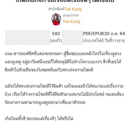
เกิดใหม่ทั้งที ขอเจอแต่เรื่องดีๆ ได้หรือไม่
ขอ
Tuk Kung
สำนักพิมพ์
เจอ
นามปากกา
เรื่อง
แต่
Tuk Kung
เกิด
เรื่อง
ใหม่
ดีๆ
ทั้งที
92.06K
509
582
PG ทั่วไป
PDF/EPUB
20 ก.ค. 66
ได้
ขอ
จำนวนคำ
จำนวนหน้า (A5)
ยอดวิว
ระดับเนื้อหา
ประเภทไฟล์
วันที่วางขาย
เจอ
หรือ
แต่
แนน สาวออฟฟิศที่แสนจะธรรมดา ผู้ชื่นชอบและคลั่งใคร่ในเรื่องดูดวง
ไม่
เรื่อง
และมูเตลู อยู่มาวันหนึ่งเธอก็ได้ทะลุมิติไปต่างโลกแบบงงๆ สิ่งที่เธอได้
ดีๆ
ได้
ติดตัวไปด้วยคือของวิเศษพร้อมกับพรแห่งความโชคดี
หรือ
ไม่
แม้จะได้พรแห่งความโชคดีไว้ติดตัว แต่ไฉนเลยถึงได้พบเจอแต่เรื่องวาย
ป่วง เรียกได้ว่าความโชคดีที่ได้ติดตัวมาแทบจะไม่มีประโยชน์ จนเธอต้อง
งัดเอาความสามารถมูเตลูออกมาเพื่อเอาตัวรอด
เกิดใหม่ทั้งที ขอเจอแต่เรื่องดีๆ ได้หรือไม่