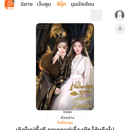
ข้ามไปยังเนื้อหาหลัก
นิยาย
เว็บตูน
อีบุ๊ก
มุมนักเขียน
โหลด
เกิด
ตัวอย่าง
ใหม่
จีนย้อนยุค
ทั้งที