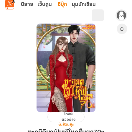
ข้ามไปยังเนื้อหาหลัก
นิยาย
เว็บตูน
อีบุ๊ก
มุมนักเขียน
โหลด
ทะลุ
ตัวอย่าง
มิติ
จีนย้อนยุค
มา