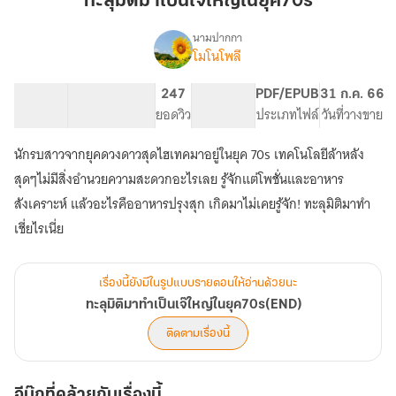
ทะลุมิติมาเป็นเจ๊ใหญ่ในยุค70s
เป็น
เจ๊
นามปากกา
โมโนโพลี
เรื่อง
ใหญ่
ทะลุ
ใน
มิติ
110.71K
649
247
PG ทั่วไป
PDF/EPUB
31 ก.ค. 66
ยุค70s
มา
จำนวนคำ
จำนวนหน้า (A5)
ยอดวิว
ระดับเนื้อหา
ประเภทไฟล์
วันที่วางขาย
ทำ
เป็น
นักรบสาวจากยุคดวงดาวสุดไฮเทคมาอยู่ในยุค 70s เทคโนโลยีล้าหลัง
เจ๊
ใหญ่
สุดๆไม่มีสิ่งอำนวยความสะดวกอะไรเลย รู้จักแต่โพชั่นและอาหาร
ใน
สังเคราะห์ แล้วอะไรคืออาหารปรุงสุก เกิดมาไม่เคยรู้จัก! ทะลุมิติมาทำ
ยุค70s(END)
เชี่ยไรเนี่ย
เรื่องนี้ยังมีในรูปแบบรายตอนให้อ่านด้วยนะ
ทะลุมิติมาทำเป็นเจ๊ใหญ่ในยุค70s(END)
ติดตามเรื่องนี้
อีบุ๊กที่คล้ายกับเรื่องนี้