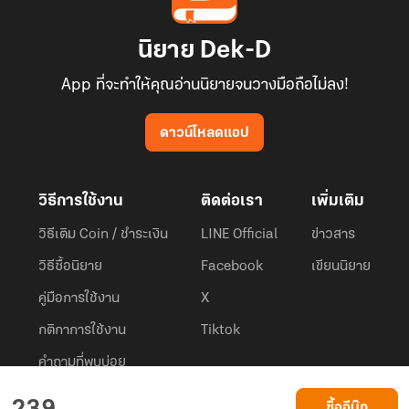
นิยาย Dek-D
App ที่จะทำให้คุณอ่านนิยายจนวางมือถือไม่ลง!
ดาวน์โหลดแอป
วิธีการใช้งาน
ติดต่อเรา
เพิ่มเติม
วิธีเติม Coin / ชำระเงิน
LINE Official
ข่าวสาร
วิธีซื้อนิยาย
Facebook
เขียนนิยาย
คู่มือการใช้งาน
X
กติกาการใช้งาน
Tiktok
คำถามที่พบบ่อย
Dek-D.com ใช้คุกกี้เพื่อพัฒนาประสบการณ์ของ ผู้ใช้ให้ดียิ่งขึ้น
ซื้ออีบุ๊ก