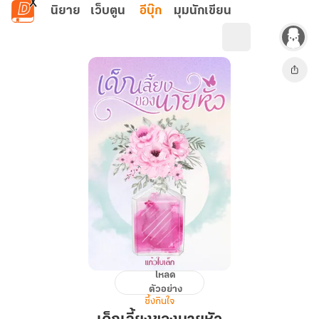
ข้ามไปยังเนื้อหาหลัก
นิยาย
เว็บตูน
อีบุ๊ก
มุมนักเขียน
โหลด
เด็ก
ตัวอย่าง
เลี้ยง
ซึ้งกินใจ
ของ