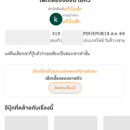
เด็กเลี้ยงของนายหัว
นาย
แก้วใบเล็ก
สำนักพิมพ์
หัว
นามปากกา
เรื่อง
แก้วใบเล็ก
เด็ก
เลี้ยง
ของ
78.33K
416
319
PG ทั่วไป
PDF/EPUB
18 ส.ค. 66
นาย
จำนวนคำ
จำนวนหน้า (A5)
ยอดวิว
ระดับเนื้อหา
ประเภทไฟล์
วันที่วางขาย
หัว
แค่คืนเดียวเขาก็รู้แล้วว่าเธอต้องเป็นของเขาเท่านั้น
เรื่องนี้ยังมีในรูปแบบรายตอนให้อ่านด้วยนะ
เด็กเลี้ยงของนายหัว
ติดตามเรื่องนี้
อีบุ๊กที่คล้ายกับเรื่องนี้