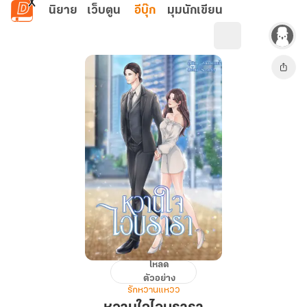
ข้ามไปยังเนื้อหาหลัก
นิยาย
เว็บตูน
อีบุ๊ก
มุมนักเขียน
โหลด
หวาน
ตัวอย่าง
ใจ
รักหวานแหวว
ไอ