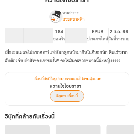
หวานใจไอบรารา
บรา
รา
นามปากกา
สวยหยาดฟ้า
เรื่อง
หวาน
ใจ
164.72K
668
184
PG ทั่วไป
EPUB
2 ส.ค. 66
ไอ
จำนวนคำ
จำนวนหน้า (A5)
ยอดวิว
ระดับเนื้อหา
ประเภทไฟล์
วันที่วางขาย
บรา
รา
เมื่อเธอเผลอไปลากสตาร์แห่งโลกลูกหนังมากินในคืนอกหัก ตื่นเช้ามาก
ลับต้องจ่ายค่าตัวของเขาซะงั้น!! อะไรมันจะซวยขนาดนี้ล่ะหญิงงงงง
เรื่องนี้ยังมีในรูปแบบรายตอนให้อ่านด้วยนะ
หวานใจไอบรารา
ติดตามเรื่องนี้
อีบุ๊กที่คล้ายกับเรื่องนี้