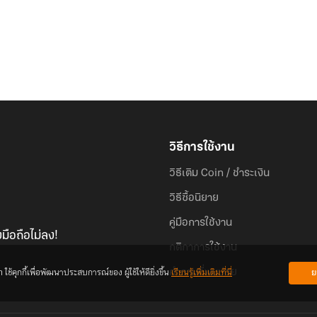
วิธีการใช้งาน
วิธีเติม Coin / ชำระเงิน
วิธีซื้อนิยาย
คู่มือการใช้งาน
มือถือไม่ลง!
กติกาการใช้งาน
้คุกกี้เพื่อพัฒนาประสบการณ์ของ ผู้ใช้ให้ดียิ่งขึ้น
เรียนรู้เพิ่มเติมที่นี่
ย
คำถามที่พบบ่อย