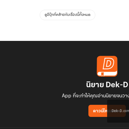
ดูอีบุ๊กที่คล้ายกับเรื่องนี้ทั้งหมด
นิยาย Dek-D
App ที่จะทำให้คุณอ่านนิยายจนวาง
Dek-D.com ใช
ดาวน์โหลดแอป