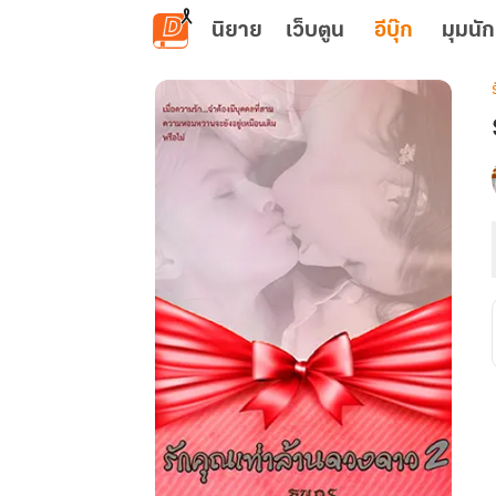
ข้ามไปยังเนื้อหาหลัก
นิยาย
เว็บตูน
อีบุ๊ก
มุมนัก
เ