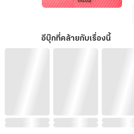
รัก
คุณ
เท่า
ล้าน
อีบุ๊กที่คล้ายกับเรื่องนี้
ดวงดาว
2