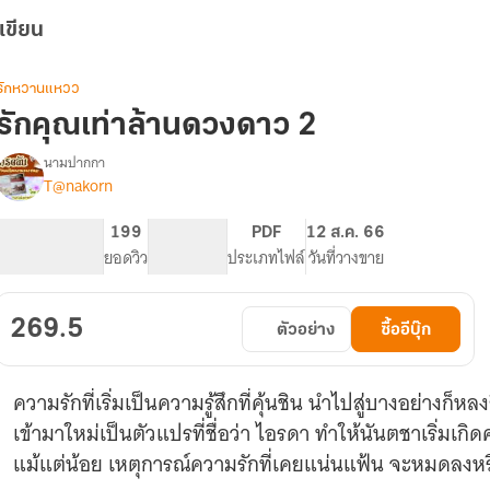
เขียน
รักหวานแหวว
รักคุณเท่าล้านดวงดาว 2
นามปากกา
T@nakorn
รื่อง
รัก
คุณ
166
199
NC 18
PDF
12 ส.ค. 66
เท่า
จำนวนหน้า (A5)
ยอดวิว
ระดับเนื้อหา
ประเภทไฟล์
วันที่วางขาย
ล้าน
ดวงดาว2
[yuri]
269.5
ตัวอย่าง
ซื้ออีบุ๊ก
ความรักที่เริ่มเป็นความรู้สึกที่คุ้นชิน นำไปสู่บางอย่างก็ห
เข้ามาใหม่เป็นตัวแปรที่ชื่อว่า ไอรดา ทำให้นันตชาเริ่ม
แม้แต่น้อย เหตุการณ์ความรักที่เคยแน่นแฟ้น จะหมดลงหร