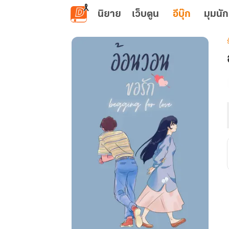
ข้ามไปยังเนื้อหาหลัก
นิยาย
เว็บตูน
อีบุ๊ก
มุมนัก
เ