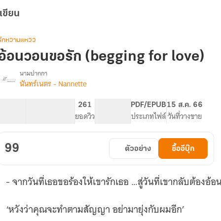
เขียน
รักหวานแหวว
อ้อนวอนขอรัก (begging for love)
นามปากกา
นันทร์เนตร - Nannette
รื่อง
อ้อนวอน
ขอ
116.5K
494
261
PG ทั่วไป
PDF/EPUB
15 ส.ค. 66
รัก
จำนวนคำ
จำนวนหน้า (A5)
ยอดวิว
ระดับเนื้อหา
ประเภทไฟล์
วันที่วางขาย
(begging
for
love)
99
ตัวอย่าง
ซื้ออีบุ๊ก
|
*จบ
+
- จากวันที่เธอขอร้องให้เขารักเธอ …สู่วันที่เขากลับต้อง
มี
E-
book*
‘หวังว่าคุณจะทำตามสัญญา อย่ามายุ่งกับผมอีก’