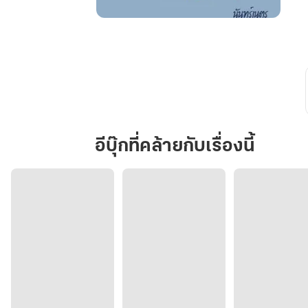
อ้อนวอน
ขอ
รัก
(begging
for
love)
อีบุ๊กที่คล้ายกับเรื่องนี้